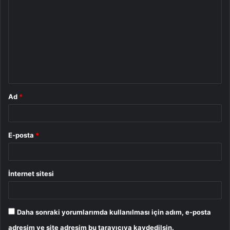
o
r
u
m
*
Ad
*
E-posta
*
İnternet sitesi
Daha sonraki yorumlarımda kullanılması için adım, e-posta
adresim ve site adresim bu tarayıcıya kaydedilsin.