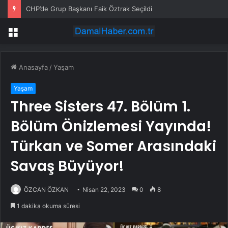
CHP’de Grup Başkanı Faik Öztrak Seçildi
Menü
Anasayfa
/
Yaşam
Yaşam
Three Sisters 47. Bölüm 1.
Bölüm Önizlemesi Yayında!
Türkan ve Somer Arasındaki
Savaş Büyüyor!
ÖZCAN ÖZKAN
Nisan 22, 2023
0
8
1 dakika okuma süresi