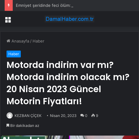
Emniyet şeridinde feci ölüm: Servis şoförüne midibüs çarptı
Menü
Anasayfa
/
Haber
Haber
Motorda indirim var mı?
Motorda indirim olacak mı?
20 Nisan 2023 Güncel
Motorin Fiyatları!
KEZBAN ÇİÇEK
Nisan 20, 2023
0
9
Bir dakikadan az