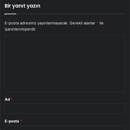
Bir yanıt yazın
E-posta adresiniz yayınlanmayacak.
Gerekli alanlar
*
ile
işaretlenmişlerdir
Y
o
r
u
m
*
Ad
*
E-posta
*