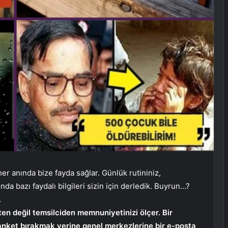
her anında bize fayda sağlar. Günlük rutininiz,
ında bazı faydalı bilgileri sizin için derledik. Buyrun…?
…
tten değil temsilciden memnuniyetinizi ölçer. Bir
r anket bırakmak yerine genel merkezlerine bir e-posta