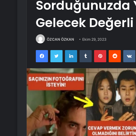
Sorduğunuzda 
Gelecek Değerli 
ÖZCAN ÖZKAN
Ekim 29, 2023
Facebook
Twitter
LinkedIn
Tumblr
Pinterest
Reddit