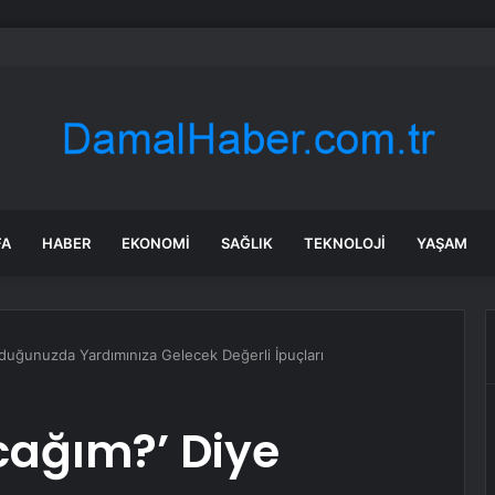
şam hangi diziler var? 21 Temmuz yayın akışında neler var? ATV, Show TV
FA
HABER
EKONOMI
SAĞLIK
TEKNOLOJI
YAŞAM
duğunuzda Yardımınıza Gelecek Değerli İpuçları
cağım?’ Diye