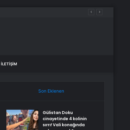
, NOW, TV8, TRT1, Kanal D, hangi diziler var?
İLETIŞIM
Son Eklenen
Gülistan Doku
cinayetinde 4 kolinin
sırrı! Vali konağında