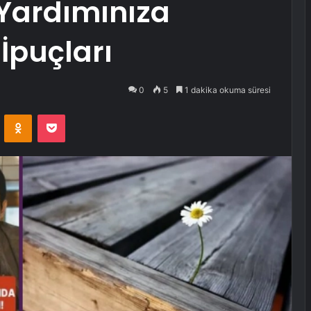
Yardımınıza
İpuçları
0
5
1 dakika okuma süresi
VKontakte
Odnoklassniki
Pocket