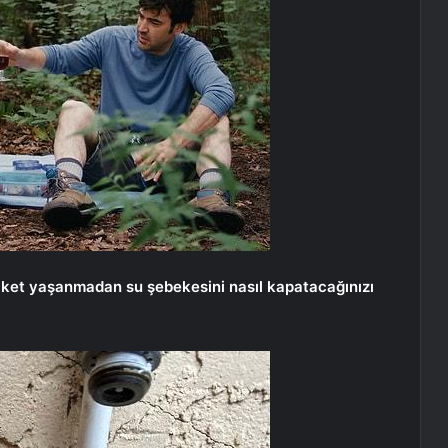
 felaket yaşanmadan su şebekesini nasıl kapatacağınızı