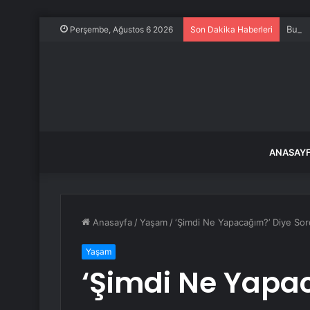
Bu ak
Perşembe, Ağustos 6 2026
Son Dakika Haberleri
ANASAY
Anasayfa
/
Yaşam
/
‘Şimdi Ne Yapacağım?’ Diye Sor
Yaşam
‘Şimdi Ne Yapa