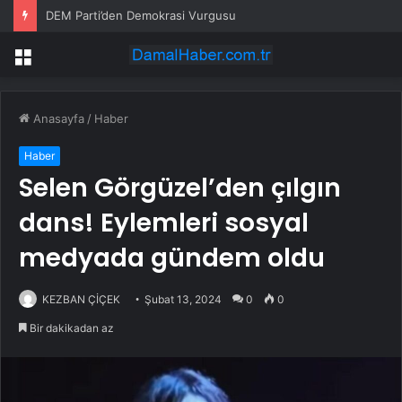
DEM Parti’den Demokrasi Vurgusu
Menü
Anasayfa
/
Haber
Haber
Selen Görgüzel’den çılgın
dans! Eylemleri sosyal
medyada gündem oldu
KEZBAN ÇİÇEK
Şubat 13, 2024
0
0
Bir dakikadan az