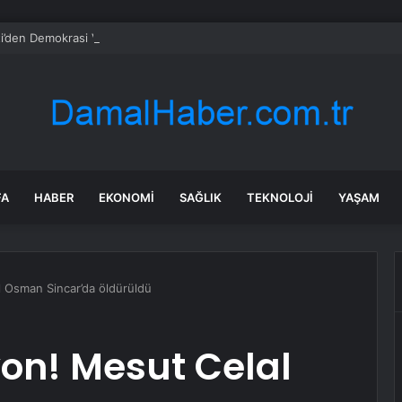
i’den Demokrasi Vurgusu
FA
HABER
EKONOMI
SAĞLIK
TEKNOLOJI
YAŞAM
 Osman Sincar’da öldürüldü
on! Mesut Celal