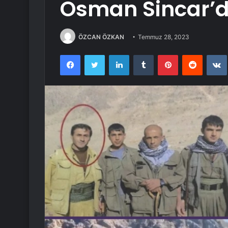
Osman Sincar’d
ÖZCAN ÖZKAN
Temmuz 28, 2023
Facebook
Twitter
LinkedIn
Tumblr
Pinterest
Reddit