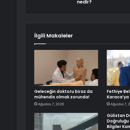
nedir?
İlgili Makaleler
Geleceğin doktoru biraz da
Fethiye Be
mühendis olmak zorunda!
Karaca’ya s
Ağustos 7, 2026
Ağustos 7, 
Gülistan Do
Doğruluğu 
Bilgiler K