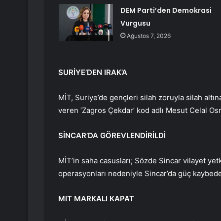
DEM Parti’den Demokrasi
Vurgusu
Ağustos 7, 2026
SURİYE’DEN IRAK’A
MİT, Suriye’de gençleri silah zoruyla silah altı
veren ‘Zagros Çekdar’ kod adlı Mesut Celal Osma
SİNCAR’DA GÖREVLENDİRİLDİ
MİT’in saha casusları; Sözde Sincar vilayet yet
operasyonları nedeniyle Sincar’da güç kaybede
MIT MARKALI KAPAT