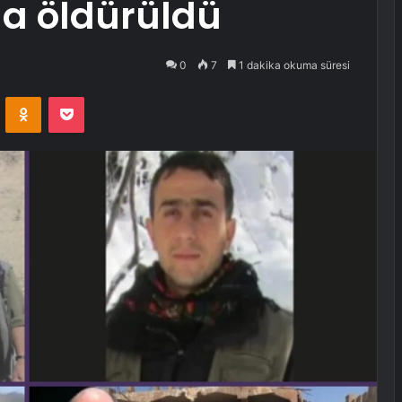
a öldürüldü
0
7
1 dakika okuma süresi
VKontakte
Odnoklassniki
Pocket