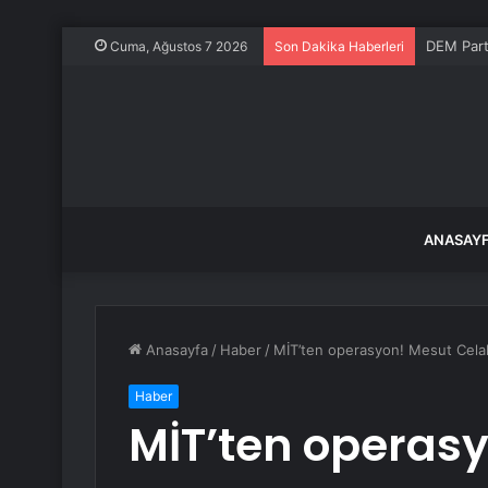
DEM Part
Cuma, Ağustos 7 2026
Son Dakika Haberleri
ANASAY
Anasayfa
/
Haber
/
MİT’ten operasyon! Mesut Celal
Haber
MİT’ten operasy