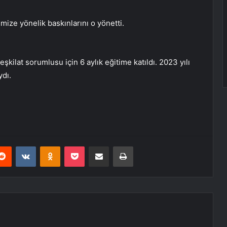
imize yönelik baskınlarını o yönetti.
eşkilat sorumlusu için 6 aylık eğitime katıldı. 2023 yılı
ydı.
erest
Reddit
VKontakte
Odnoklassniki
Pocket
E-Posta ile paylaş
Yazdır