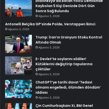
Endonezya’da Batan Yolcu Gemisinde
Kaybolan 5 Kişi Denizde Dört Gün
Sonra Sağ Bulundu
Ağustos 5, 2026
Antonelli Belçika GP’sinde Polde, Verstappen İkinci
Ağustos 5, 2026
Trump: İran’ın Uranyum Stoku Kontrol
Altında Olmalı
Ağustos 5, 2026
E- Devlet’te soylarını sildiler!
Kütüklerini değiştirip tapularına
çöktüler
Ağustos 5, 2026
ChatGPT’ye tarihi dava! ‘Tedavi
olmamı engelledi, ölümden döndüm’
iddiası
Ağustos 5, 2026
Çin Cumhurbaşkanı Xi, BM Genel