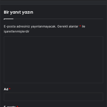
Bir yanıt yazın
E-posta adresiniz yayınlanmayacak.
Gerekli alanlar
*
ile
işaretlenmişlerdir
Y
o
r
u
m
*
Ad
*