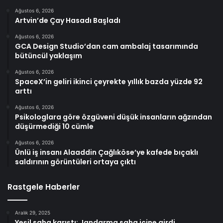
Ağustos 6, 2026
Artvin’de Çay Hasadı Başladı
Ağustos 6, 2026
GCA Design Studio’dan cam ambalaj tasarımında
bütüncül yaklaşım
Ağustos 6, 2026
SpaceX’in geliri ikinci çeyrekte yıllık bazda yüzde 92
arttı
Ağustos 6, 2026
Psikologlara göre özgüveni düşük insanların ağzından
düşürmediği 10 cümle
Ağustos 6, 2026
Ünlü iş insanı Alaaddin Çağlıköse’ye kafede bıçaklı
saldırının görüntüleri ortaya çıktı
Rastgele Haberler
Aralık 29, 2025
Yeşil saha karıştı: Jandarma saha içine girdi