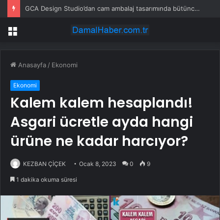
GCA Design Studio’dan cam ambalaj tasarımında bütüncül yaklaşım
Menü
Anasayfa
/
Ekonomi
Ekonomi
Kalem kalem hesaplandı!
Asgari ücretle ayda hangi
ürüne ne kadar harcıyor?
KEZBAN ÇİÇEK
Ocak 8, 2023
0
9
1 dakika okuma süresi