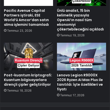
Pacific Avenue Capital
Ünlü analist, 15 bin
Partners iştiraki, ESE
kelimelik yazısıyla
World’ü Amcor’dan satın
OpenAI’ın nasıl tüm
alma işlemini tamamladı
ekonomiyi
çökertebileceğini açıkladı
Temmuz 23, 2026
Temmuz 19, 2026
Post-kuantum kriptografi:
Lenovo Legion R9000X
Kuantum bilgisayarlara
2026 Ryzen AI Max Plus ile
dirençli çipler geliştiriliyor
tanıtıldı: İşte özellikleri ve
fiyatı
Temmuz 18, 2026
Temmuz 17, 2026