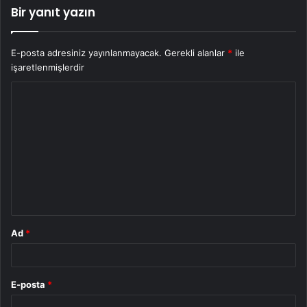
Bir yanıt yazın
E-posta adresiniz yayınlanmayacak.
Gerekli alanlar
*
ile
işaretlenmişlerdir
Y
o
r
u
m
*
Ad
*
E-posta
*