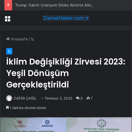
Trump: İran’ın Uranyum Stoku Kontrol Altında Olmalı
Menü
Anasayfa
/
İş
İş
İklim Değişikliği Zirvesi 2023:
Yeşil Dönüşüm
Gerçekleştirildi
ZAFER ÇAĞIL
Temmuz 3, 2023
0
7
1 dakika okuma süresi