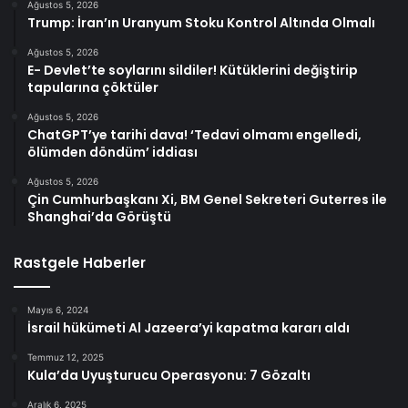
Ağustos 5, 2026
Trump: İran’ın Uranyum Stoku Kontrol Altında Olmalı
Ağustos 5, 2026
E- Devlet’te soylarını sildiler! Kütüklerini değiştirip
tapularına çöktüler
Ağustos 5, 2026
ChatGPT’ye tarihi dava! ‘Tedavi olmamı engelledi,
ölümden döndüm’ iddiası
Ağustos 5, 2026
Çin Cumhurbaşkanı Xi, BM Genel Sekreteri Guterres ile
Shanghai’da Görüştü
Rastgele Haberler
Mayıs 6, 2024
İsrail hükümeti Al Jazeera’yi kapatma kararı aldı
Temmuz 12, 2025
Kula’da Uyuşturucu Operasyonu: 7 Gözaltı
Aralık 6, 2025