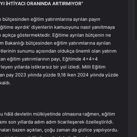
AYI İHTİYACI ORANINDA ARTIRMIYOR”
ı bütçesinden eğitim yatırımlarına ayrılan payın
eğitime ayırdık’ diyenlerin kamuoyunu nasıl yanıltmaya
ını açıkça göstermektedir. Eğitime ayrılan bütçenin ne
itim Bakanlığı bütçesinden eğitim yatırımlarına ayrılan
etlerinin sunumu açısından oldukça önemli olan yatırım
tan eğitim yatırımlarının payı, Eğitimde 4+4+4
en yıllarda istikrarsız bir yol izledi. Milli Eğitim
ılan pay 2023 yılında yüzde 9,18 iken 2024 yılında yüzde
kaldı.
u hâlâ devletin mülkiyetinde olmasına rağmen, eğitim
ı son yıllarda adım adım ticarileşerek özelleştirildi.
maları bazen açıktan, çoğu zaman da gizlice yapılıyordu.