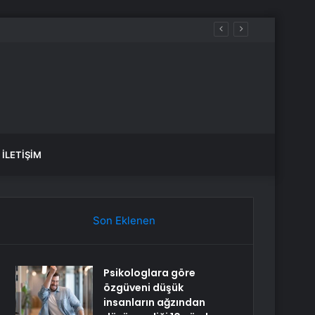
 çıktı
İLETIŞIM
Son Eklenen
Psikologlara göre
özgüveni düşük
insanların ağzından