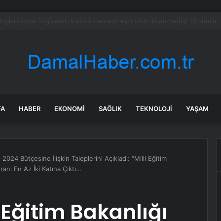
iş insanı Alaaddin Çağlıköse’ye kafede bıçaklı saldırının görüntüleri ortaya
FA
HABER
EKONOMI
SAĞLIK
TEKNOLOJI
YAŞAM
 2024 Bütçesine İlişkin Taleplerini Açıkladı: “Milli Eğitim
ranı En Az İki Katına Çıktı…
i Eğitim Bakanlığı