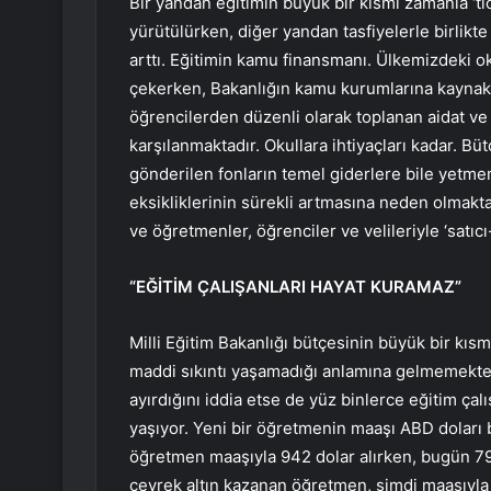
Bir yandan eğitimin büyük bir kısmı zamanla ‘ti
yürütülürken, diğer yandan tasfiyelerle birlik
arttı. Eğitimin kamu finansmanı. Ülkemizdeki oku
çekerken, Bakanlığın kamu kurumlarına kaynak 
öğrencilerden düzenli olarak toplanan aidat ve ba
karşılanmaktadır. Okullara ihtiyaçları kadar. B
gönderilen fonların temel giderlere bile yetmem
eksikliklerinin sürekli artmasına neden olmaktad
ve öğretmenler, öğrenciler ve velileriyle ‘satıcı-
“EĞİTİM ÇALIŞANLARI HAYAT KURAMAZ”
Milli Eğitim Bakanlığı bütçesinin büyük bir kısm
maddi sıkıntı yaşamadığı anlamına gelmemekted
ayırdığını iddia etse de yüz binlerce eğitim çalı
yaşıyor. Yeni bir öğretmenin maaşı ABD doları b
öğretmen maaşıyla 942 dolar alırken, bugün 795
çeyrek altın kazanan öğretmen, şimdi maaşıyla 7