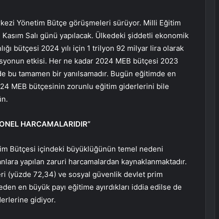
zi Yönetim Bütçe görüşmeleri sürüyor. Milli Eğitim
 Kasım Salı günü yapılacak. Ülkedeki şiddetli ekonomik
ğı bütçesi 2024 yılı için 1 trilyon 92 milyar lira olarak
üasyonun etkisi. Her ne kadar 2024 MEB bütçesi 2023
se de bu tamamen bir yanılsamadır. Bugün eğitimde en
024 MEB bütçesinin zorunlu eğitim giderlerini bile
ün.
SONEL HARCAMALARIDIR”
etim Bütçesi içindeki büyüklüğünün temel nedeni
anlara yapılan zaruri harcamalardan kaynaklanmaktadır.
eri (yüzde 72,34) ve sosyal güvenlik devlet prim
çeden en büyük payı eğitime ayırdıkları iddia edilse de
erlerine gidiyor.