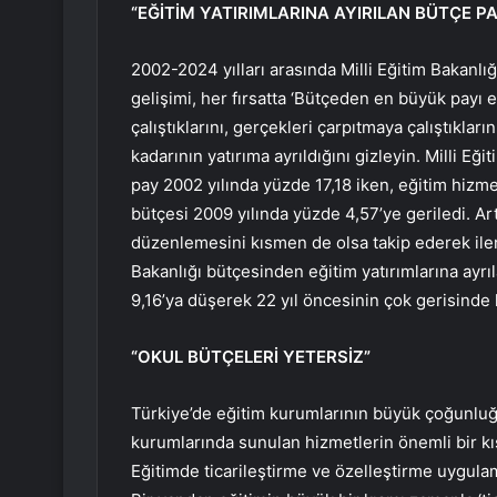
“EĞİTİM YATIRIMLARINA AYIRILAN BÜTÇE P
2002-2024 yılları arasında Milli Eğitim Bakanlığ
gelişimi, her fırsatta ‘Bütçeden en büyük payı 
çalıştıklarını, gerçekleri çarpıtmaya çalıştıklar
kadarının yatırıma ayrıldığını gizleyin. Milli Eğ
pay 2002 yılında yüzde 17,18 iken, eğitim hizm
bütçesi 2009 yılında yüzde 4,57’ye geriledi. Ar
düzenlemesini kısmen de olsa takip ederek ilerley
Bakanlığı bütçesinden eğitim yatırımlarına ayr
9,16’ya düşerek 22 yıl öncesinin çok gerisinde 
“OKUL BÜTÇELERİ YETERSİZ”
Türkiye’de eğitim kurumlarının büyük çoğunluğ
kurumlarında sunulan hizmetlerin önemli bir kısm
Eğitimde ticarileştirme ve özelleştirme uygula