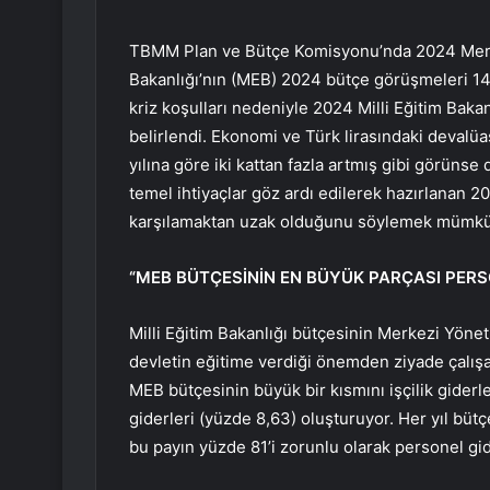
TBMM Plan ve Bütçe Komisyonu’nda 2024 Merke
Bakanlığı’nın (MEB) 2024 bütçe görüşmeleri 14
kriz koşulları nedeniyle 2024 Milli Eğitim Bakanlı
belirlendi. Ekonomi ve Türk lirasındaki deval
yılına göre iki kattan fazla artmış gibi görün
temel ihtiyaçlar göz ardı edilerek hazırlanan 2
karşılamaktan uzak olduğunu söylemek mümk
“MEB BÜTÇESİNİN EN BÜYÜK PARÇASI PER
Milli Eğitim Bakanlığı bütçesinin Merkezi Yön
devletin eğitime verdiği önemden ziyade çalış
MEB bütçesinin büyük bir kısmını işçilik giderl
giderleri (yüzde 8,63) oluşturuyor. Her yıl büt
bu payın yüzde 81’i zorunlu olarak personel gid