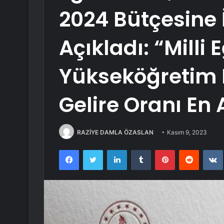
2024 Bütçesine İ
Açıkladı: “Milli
Yükseköğretim B
Gelire Oranı En 
RAZİYE DAMLA ÖZASLAN
Kasım 9, 2023
Facebook
Twitter
LinkedIn
Tumblr
Pinterest
Reddit