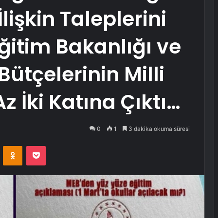
lişkin Taleplerini
 Eğitim Bakanlığı ve
ütçelerinin Milli
Az İki Katına Çıktı…
0
1
3 dakika okuma süresi
VKontakte
Odnoklassniki
Pocket