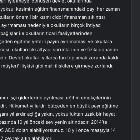
cari işletmeye’ dönüşen devlet okullarında
te yoksul kesimin eğitim finansmanındaki payı her zaman
lların önemli bir kısmı ciddi finansman sıkıntısı
ayırmaması nedeniyle okulların birçok ihtiyacı
ğışlar ile okulların ticari faaliyetlerinden
ütçeden eğitime yeterli payın ayrılmaması ve okullara
esi, okullardaki altyapı sorunlarının ve fiziki donanım
ır. Devlet okulları yıllarca fon toplamak zorunda kaldı
müşteri’ ilişkisi gibi mali ilişkilere girmeye zorlandı.
ının işçi giderlerine ayrılması, eğitim emekçilerinin
ir. Hükümet yıllardır bütçeden en büyük payı eğitime
şanı yıllardır açlığa yakın, yoksulluktan uzak bir hayat
azında 10 yıl önceki seviyenin altındadır. 2014’te
 ADB doları alabiliyorsunuz. 10 yıl önce maaşıyla 14
 çeyrek altın alabiliyor.