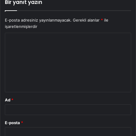
Bir yanıt yazın
E-posta adresiniz yayınlanmayacak.
Gerekli alanlar
*
ile
işaretlenmişlerdir
Y
o
r
u
m
*
Ad
*
E-posta
*