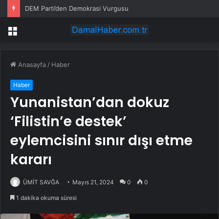
DEM Parti’den Demokrasi Vurgusu
Menü
Anasayfa
/
Haber
Haber
Yunanistan’dan dokuz
‘Filistin’e destek’
eylemcisini sınır dışı etme
kararı
ÜMİT SAVĞA
Mayıs 21, 2024
0
0
1 dakika okuma süresi