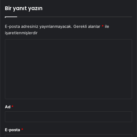
Bir yanıt yazın
E-posta adresiniz yayınlanmayacak.
Gerekli alanlar
*
ile
işaretlenmişlerdir
Y
o
r
u
m
*
Ad
*
E-posta
*