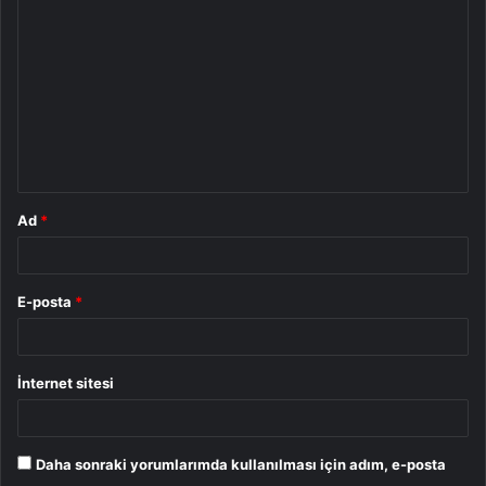
o
r
u
m
*
Ad
*
E-posta
*
İnternet sitesi
Daha sonraki yorumlarımda kullanılması için adım, e-posta