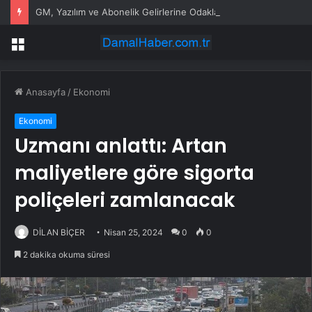
GM, Yazılım ve Abonelik Gelirlerine Odaklanıyor
Menü
Anasayfa
/
Ekonomi
Ekonomi
Uzmanı anlattı: Artan
maliyetlere göre sigorta
poliçeleri zamlanacak
DİLAN BİÇER
Nisan 25, 2024
0
0
2 dakika okuma süresi