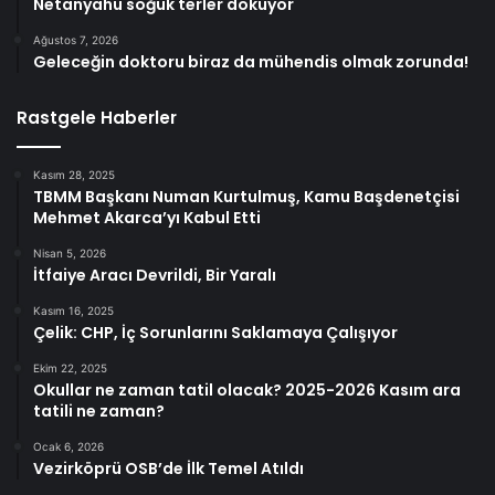
Netanyahu soğuk terler döküyor
Ağustos 7, 2026
Geleceğin doktoru biraz da mühendis olmak zorunda!
Rastgele Haberler
Kasım 28, 2025
TBMM Başkanı Numan Kurtulmuş, Kamu Başdenetçisi
Mehmet Akarca’yı Kabul Etti
Nisan 5, 2026
İtfaiye Aracı Devrildi, Bir Yaralı
Kasım 16, 2025
Çelik: CHP, İç Sorunlarını Saklamaya Çalışıyor
Ekim 22, 2025
Okullar ne zaman tatil olacak? 2025-2026 Kasım ara
tatili ne zaman?
Ocak 6, 2026
Vezirköprü OSB’de İlk Temel Atıldı