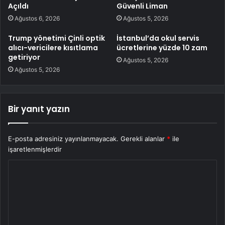
Açıldı
Güvenli Liman
Ağustos 6, 2026
Ağustos 5, 2026
Trump yönetimi Çinli optik
İstanbul’da okul servis
alıcı-vericilere kısıtlama
ücretlerine yüzde 10 zam
getiriyor
Ağustos 5, 2026
Ağustos 5, 2026
Bir yanıt yazın
E-posta adresiniz yayınlanmayacak.
Gerekli alanlar
*
ile
işaretlenmişlerdir
Y
o
r
u