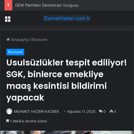
DEM Parti’den Demokrasi Vurgusu
Menü
Anasayfa
/
Ekonomi
Ekonomi
Usulsüzlükler tespit ediliyor!
SGK, binlerce emekliye
maaş kesintisi bildirimi
yapacak
MEHMET HAZBİN KAZBEK
Ağustos 11, 2025
0
0
1 dakika okuma süresi