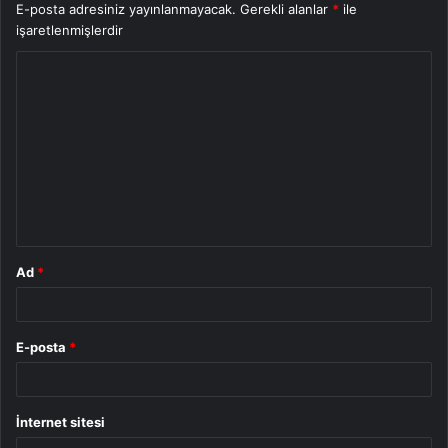
E-posta adresiniz yayınlanmayacak.
Gerekli alanlar
*
ile
işaretlenmişlerdir
Y
o
r
u
m
*
Ad
*
E-posta
*
İnternet sitesi