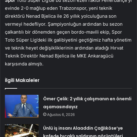
Spor
Toto Süper Lig’de bu sezon ezeli rakibi Fenerbahçe’yi
evinde 2-0 mağlup eden Trabzonspor, yeni teknik
direktörü Nenad Bjelica ile 26 yıllık yolculuğuna son
vermeyi hedefliyor. Şampiyonluğun ardından bu sezon
çalkantılı bir dönemden geçen bordo-mavili ekip, Spor
Toto Süper Lig’deki ilk galibiyetini geçtiğimiz hafta yönetim
ve teknik heyet değişikliklerinin ardından atadığı Hırvat
Teknik Direktör Nenad Bjelica ile MKE Ankaragücü
karşısında almıştı.
İlgili Makaleler
Ömer Çelik: 2 yıllık çalışmanın en önemli
aşamasındayız
Ağustos 6, 2026
Ünlü iş insanı Alaaddin Çağlıköse’ye
kafede bıçaklı saldırının görüntüleri