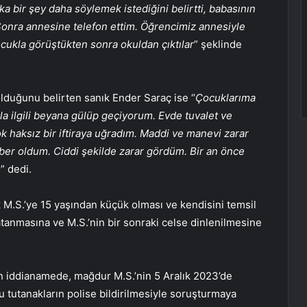
a bir şey daha söylemek istediğini belirtti, babasının
. Sonra annesine telefon ettim. Öğrencimiz annesiyle
çocukla görüştükten sonra okuldan çıktılar
” şeklinde
lduğunu belirten sanık Ender Saraç ise ‘’
Çocuklarıma
la ilgili beyana gülüp geçiyorum. Evde tuvalet ve
 haksız bir iftiraya uğradım. Maddi ve manevi zarar
er oldum. Ciddi şekilde zarar gördüm. Bir an önce
m
” dedi.
M.S.’ye 15 yaşından küçük olması ve kendisini temsil
anmasına ve M.S.’nin bir sonraki celse dinlenilmesine
an iddianamede, mağdur M.S.’nin 5 Aralık 2023’de
 tutanakların polise bildirilmesiyle soruşturmaya