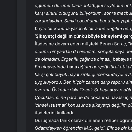
oğlumun durumu bana anlattığını söyledim on
karşı sinirli olduğunu biliyordum, sonra mec
zorundaydım. Sanki çocuğuma bunu ben yaptırmı
böyle bir konuda yakacak bir anne değilim ben,
‘Şikayetçi değilim çünkü böyle bir eylemi ger
İfadesine devam eden müşteki Benan Saraç, ‘’
oldum, bir yandan da evladımı sorgulamaya dev
de olmadım. Ergenlik çağında olması, babayla t
En nihayetinde bana oğlum gerçeği itiraf etti a
karşı çok büyük hayal kırıklığı içerisindeydi 
uyguluyordu. Ben hiçbir zaman darp raporu al
üzerine Üsküdar’daki Çocuk Şubeyi arayıp oğlum
Çocuklarımı ne para ne de boşanma davası için 
‘cinsel istismar’ konusunda şikayetçi değilim 
ifadelerini kullandı.
Duruşmada tanık olarak dinlenen rehber öğretm
Odamdayken öğrencim M.S. geldi. Elinde bir kağ