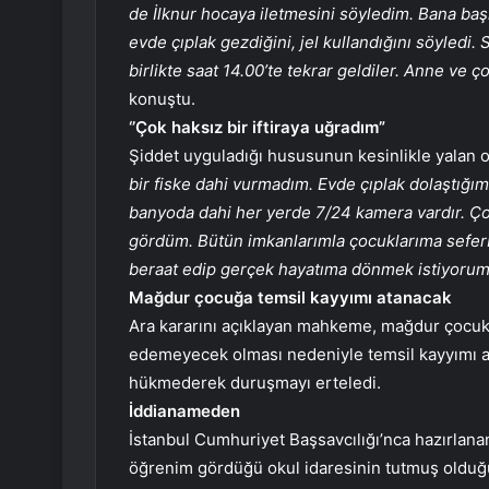
de İlknur hocaya iletmesini söyledim. Bana başk
evde çıplak gezdiğini, jel kullandığını söyledi
birlikte saat 14.00’te tekrar geldiler. Anne ve 
konuştu.
‘’Çok haksız bir iftiraya uğradım”
Şiddet uyguladığı hususunun kesinlikle yalan o
bir fiske dahi vurmadım. Evde çıplak dolaştığım
banyoda dahi her yerde 7/24 kamera vardır. Çok
gördüm. Bütün imkanlarımla çocuklarıma seferb
beraat edip gerçek hayatıma dönmek istiyoru
Mağdur çocuğa temsil kayyımı atanacak
Ara kararını açıklayan mahkeme, mağdur çocuk 
edemeyecek olması nedeniyle temsil kayyımı at
hükmederek duruşmayı erteledi.
İddianameden
İstanbul Cumhuriyet Başsavcılığı’nca hazırlan
öğrenim gördüğü okul idaresinin tutmuş olduğu