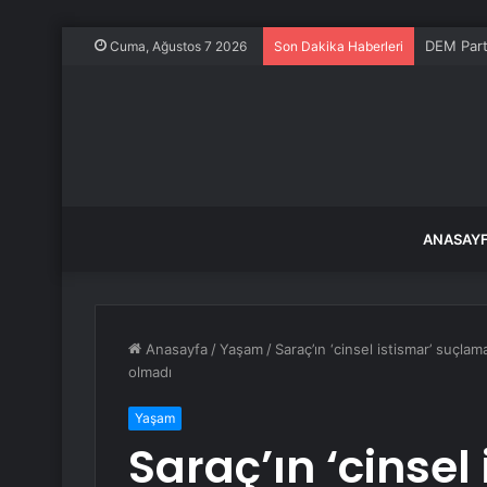
DEM Part
Cuma, Ağustos 7 2026
Son Dakika Haberleri
ANASAY
Anasayfa
/
Yaşam
/
Saraç’ın ‘cinsel istismar’ suçla
olmadı
Yaşam
Saraç’ın ‘cinsel