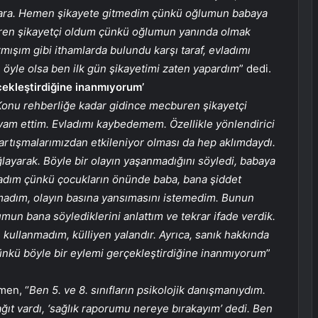
lara. Hemen şikayete gitmedim çünkü oğlumun babaya
buren şikayetçi oldum çünkü oğlumun yanında olmak
şım gibi ithamlarda bulundu karşı taraf, evladımı
 öyle olsa ben ilk gün şikayetimi zaten yapardım
” dedi.
çekleştirdiğine inanmıyorum’
Konu rehberliğe kadar gidince mecburen şikayetçi
am ettim. Evladımı kaybedemem. Özellikle yönlendirici
artışmalarımızdan etkileniyor olması da hep aklımdaydı.
ğlayarak. Böyle bir olayın yaşanmadığını söyledi, babaya
evladım çünkü çocukların önünde baba, bana şiddet
madım, olayın basına yansımasını istemedim. Bunun
un bana söylediklerini anlattım ve tekrar ifade verdik.
kullanmadım, külliyen yalandır. Ayrıca, sanık hakkında
çünkü böyle bir eylemi gerçekleştirdiğine inanmıyorum
”
en, ‘’
Ben 5. ve 8. sınıfların psikolojik danışmanıydım.
ıt vardı, ‘sağlık raporumu nereye bırakayım’ dedi. Ben