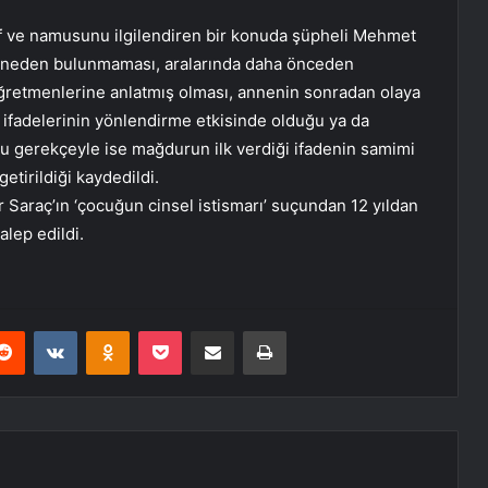
f ve namusunu ilgilendiren bir konuda şüpheli Mehmet
 bir neden bulunmaması, aralarında daha önceden
retmenlerine anlatmış olması, annenin sonradan olaya
 ifadelerinin yönlendirme etkisinde olduğu ya da
bu gerekçeyle ise mağdurun ilk verdiği ifadenin samimi
etirildiği kaydedildi.
araç’ın ‘çocuğun cinsel istismarı’ suçundan 12 yıldan
alep edildi.
erest
Reddit
VKontakte
Odnoklassniki
Pocket
E-Posta ile paylaş
Yazdır