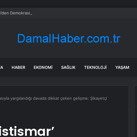
i’den Demokrasi Vurgusu
FA
HABER
EKONOMI
SAĞLIK
TEKNOLOJI
YAŞAM
masıyla yargılandığı davada dikkat çeken gelişme: Şikayetçi
 istismar’