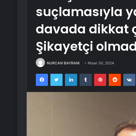
suçlamasıyla y
davada dikkat 
Şikayetçi olmad
NURCAN BAYRAM
Nisan 30, 2024
Facebook
Twitter
LinkedIn
Tumblr
Pinterest
Reddit