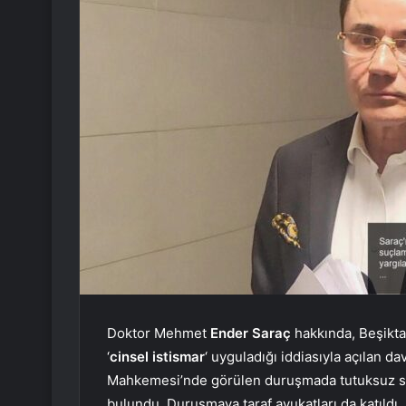
Doktor Mehmet
Ender Saraç
hakkında, Beşikta
‘
cinsel istismar
‘ uyguladığı iddiasıyla açılan 
Mahkemesi’nde görülen duruşmada tutuksuz sa
bulundu. Duruşmaya taraf avukatları da katıldı.