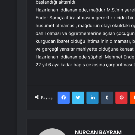
başlandığı aktarıldı.
Hazırlanan iddianamede, mağdur M.S.’nin şere
Ender Saraç’a iftira atmasını gerektirir ciddi
husumet olmaması, mağdurun olayı okuldaki öğ
dahil olması ve öğretmenlerine açılan çocuğun
kurgudan ibaret olduğu ihtimalinin olmaması, 
ve gerçeği yansıtır mahiyette olduğuna kanaat g
Hazırlanan iddianamede şüpheli Mehmet Ender S
22 yıl 6 aya kadar hapis cezasına çarptırılması t
Facebook
Twitter
LinkedIn
Tumblr
Pint
Paylaş
NURCAN BAYRAM