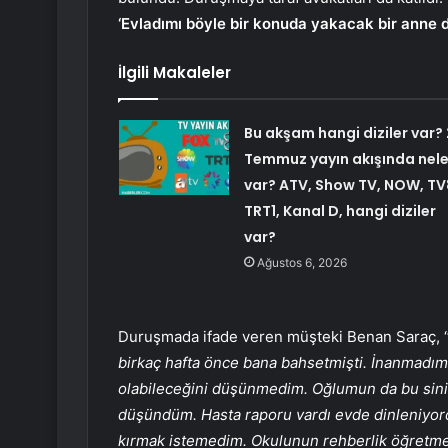
‘Evladımı böyle bir konuda yakacak bir anne d
İlgili Makaleler
Bu akşam hangi diziler var? 
Temmuz yayın akışında nele
var? ATV, Show TV, NOW, TV
TRT1, Kanal D, hangi diziler
var?
Ağustos 6, 2026
Duruşmada ifade veren müşteki Benan Saraç, ‘
birkaç hafta önce bana bahsetmişti. İnanmadım
olabileceğini düşünmedim. Oğlumun da bu sinir
düşündüm. Hasta raporu vardı evde dinleniyordu
kırmak istemedim. Okulunun rehberlik öğretmen