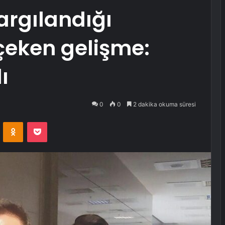
argılandığı
çeken gelişme:
ı
0
0
2 dakika okuma süresi
VKontakte
Odnoklassniki
Pocket