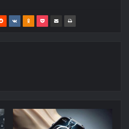
erest
Reddit
VKontakte
Odnoklassniki
Pocket
E-Posta ile paylaş
Yazdır