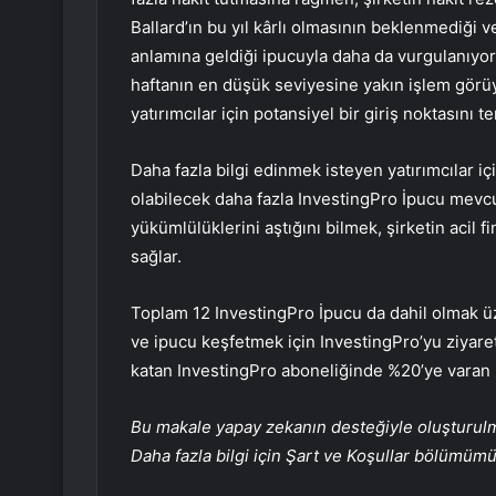
Ballard’ın bu yıl kârlı olmasının beklenmediği v
anlamına geldiği ipucuyla daha da vurgulanıyor
haftanın en düşük seviyesine yakın işlem görüy
yatırımcılar için potansiyel bir giriş noktasını te
Daha fazla bilgi edinmek isteyen yatırımcılar iç
olabilecek daha fazla InvestingPro İpucu mevcut. 
yükümlülüklerini aştığını bilmek, şirketin acil 
sağlar.
Toplam 12 InvestingPro İpucu da dahil olmak ü
ve ipucu keşfetmek için InvestingPro’yu ziyaret
katan InvestingPro aboneliğinde %20’ye varan 
Bu makale yapay zekanın desteğiyle oluşturulmuş
Daha fazla bilgi için Şart ve Koşullar bölümüm