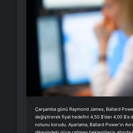
Çarşamba günü Raymond James, Ballard Pow
değiştirerek fiyat hedefini 4,50 $’dan 4,00 $’a
notunu korudu. Ayarlama, Ballard Power’ın Avru
dikeyindeki güce rağmen beklentilerin altında 