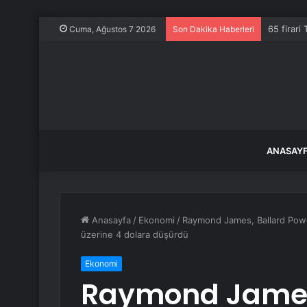
65 firari 
Cuma, Ağustos 7 2026
Son Dakika Haberleri
ANASAY
Anasayfa
/
Ekonomi
/
Raymond James, Ballard Power 
üzerine 4 dolara düşürdü
Ekonomi
Raymond James