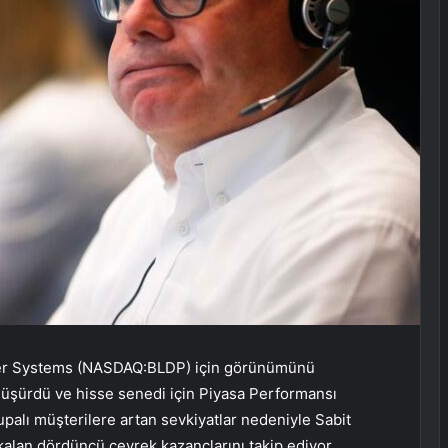
er Systems (NASDAQ:BLDP) için görünümünü
 düşürdü ve hisse senedi için Piyasa Performansı
palı müşterilere artan sevkiyatlar nedeniyle Sabit
kalan dördüncü çeyrek kazançlarını takip ediyor.