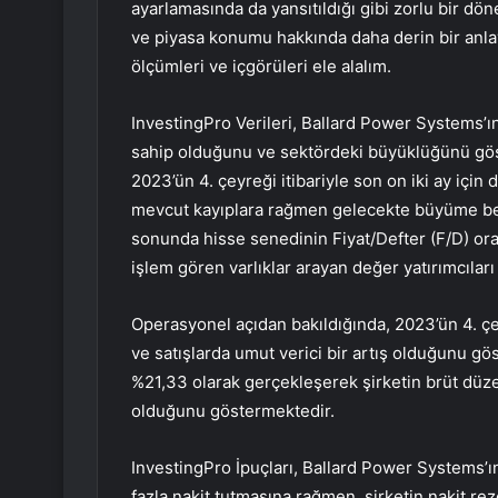
ayarlamasında da yansıtıldığı gibi zorlu bir dön
ve piyasa konumu hakkında daha derin bir anlay
ölçümleri ve içgörüleri ele alalım.
InvestingPro Verileri, Ballard Power Systems’ın
sahip olduğunu ve sektördeki büyüklüğünü göste
2023’ün 4. çeyreği itibariyle son on iki ay için 
mevcut kayıplara rağmen gelecekte büyüme bekl
sonunda hisse senedinin Fiyat/Defter (F/D) ora
işlem gören varlıklar arayan değer yatırımcıları i
Operasyonel açıdan bakıldığında, 2023’ün 4. çeyr
ve satışlarda umut verici bir artış olduğunu gö
%21,33 olarak gerçekleşerek şirketin brüt düze
olduğunu göstermektedir.
InvestingPro İpuçları, Ballard Power Systems’ın
fazla nakit tutmasına rağmen, şirketin nakit rez