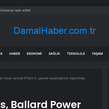
Türkiye’ye iade edildi
FA
HABER
EKONOMI
SAĞLIK
TEKNOLOJI
YAŞAM
hisse senedi PT’sini 4. çeyrek kazançlarının kaçırılması
, Ballard Power