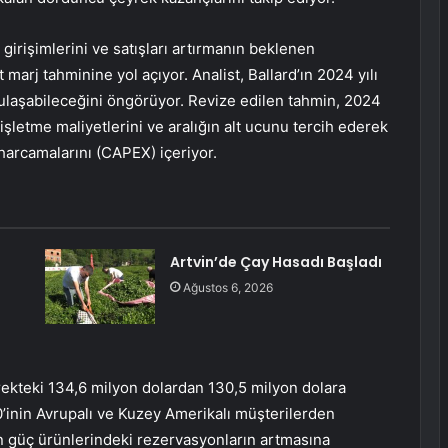
girişimlerini ve satışları artırmanın beklenen
t marj tahminine yol açıyor. Analist, Ballard’ın 2024 yılı
ulaşabileceğini öngörüyor. Revize edilen tahmin, 2024
işletme maliyetlerini ve aralığın alt ucunu tercih ederek
arcamalarını (CAPEX) içeriyor.
Artvin’de Çay Hasadı Başladı
Ağustos 6, 2026
yrekteki 134,6 milyon dolardan 130,5 milyon dolara
’inin Avrupalı ve Kuzey Amerikalı müşterilerden
an güç ürünlerindeki rezervasyonların artmasına