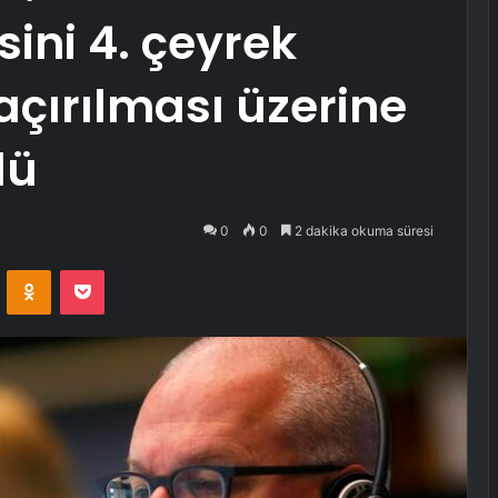
sini 4. çeyrek
açırılması üzerine
dü
0
0
2 dakika okuma süresi
VKontakte
Odnoklassniki
Pocket