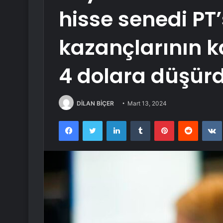
hisse senedi PT’
kazançlarının k
4 dolara düşür
DİLAN BİÇER
Mart 13, 2024
Facebook
Twitter
LinkedIn
Tumblr
Pinterest
Reddit