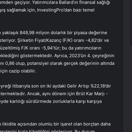
emden geçiyor. Yatırımcılara Ballard’ın finansal sağlığı
ış sağlamak için, InvestingPro’dan bazı temel
 yaklaşık 848,98 milyon dolarlık bir piyasa değerine
riyor. Şirketin Fiyat/Kazanç (F/K) oranı -4,82’dir ve
düzeltilmiş F/K oranı -5,94’tür; bu da yatırımcıların
ediğini göstermektedir. Ayrıca, 2023’ün 4. çeyreğinin
nı 0,86 olup, potansiyel olarak gerçek değerinin altında
çin cazip olabilir.
eği itibarıyla son on iki aydaki Gelir Artışı %22,18’dir
stermektedir. Ancak, aynı dönem için Brüt Kar Marjı -
yde karlılığı sürdürmede zorluklarla karşı karşıya
 likidite açısından olumlu bir işaret olan borçtan daha
ervlerini hızla tükettiğini gösteriyor. Bu durum,