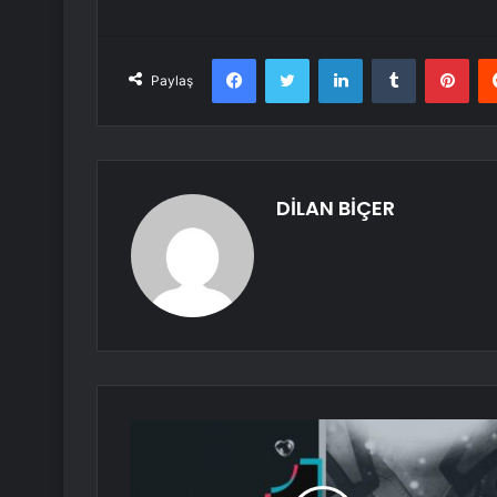
Facebook
Twitter
LinkedIn
Tumblr
Pint
Paylaş
DİLAN BİÇER