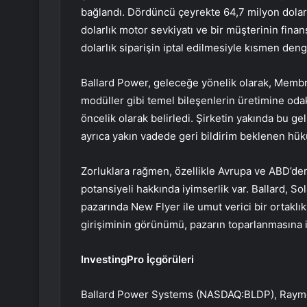
bağlandı. Dördüncü çeyrekte 64,7 milyon dolarl
dolarlık motor sevkiyatı ve bir müşterinin fin
dolarlık siparişin iptal edilmesiyle kısmen deng
Ballard Power, geleceğe yönelik olarak, Membran
modüller gibi temel bileşenlerin üretimine odakl
öncelik olarak belirledi. Şirketin yakında bu ge
ayrıca yakın vadede geri bildirim beklenen hü
Zorluklara rağmen, özellikle Avrupa ve ABD’den 
potansiyeli hakkında iyimserlik var. Ballard, Sol
pazarında New Flyer ile umut verici bir ortaklık
girişiminin görünümü, pazarın toparlanmasına ili
InvestingPro İçgörüleri
Ballard Power Systems (NASDAQ:BLDP), Raymon