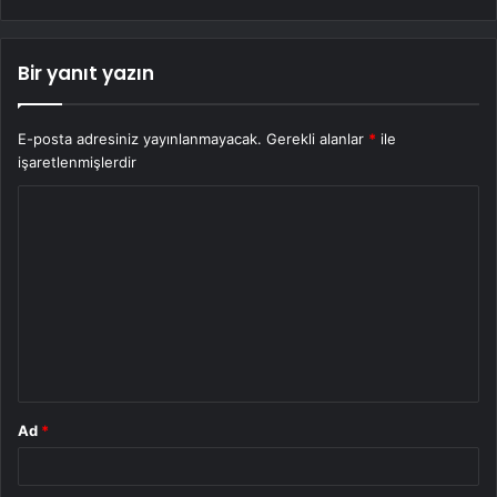
Bir yanıt yazın
E-posta adresiniz yayınlanmayacak.
Gerekli alanlar
*
ile
işaretlenmişlerdir
Y
o
r
u
m
*
Ad
*