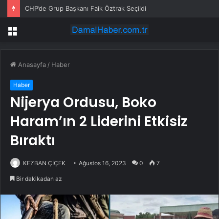
CHP’de Grup Başkanı Faik Öztrak Seçildi
Menü
Anasayfa
/
Haber
Haber
Nijerya Ordusu, Boko
Haram’ın 2 Liderini Etkisiz
Bıraktı
KEZBAN ÇİÇEK
Ağustos 16, 2023
0
7
Bir dakikadan az