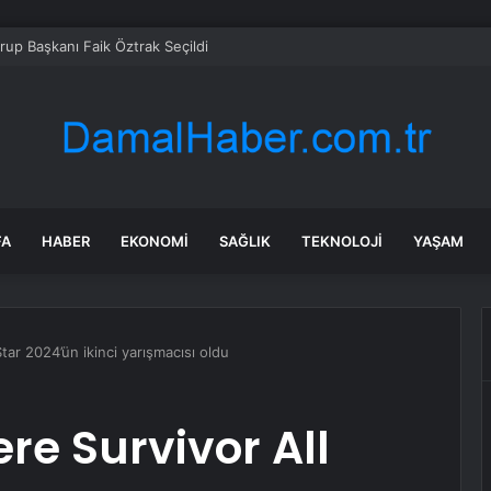
up Başkanı Faik Öztrak Seçildi
FA
HABER
EKONOMI
SAĞLIK
TEKNOLOJI
YAŞAM
tar 2024’ün ikinci yarışmacısı oldu
e Survivor All