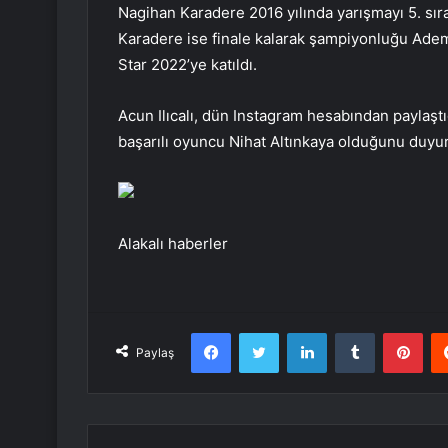
Nagihan Karadere 2016 yılında yarışmayı 5. sır
Karadere ise finale kalarak şampiyonluğu Adem K
Star 2022’ye katıldı.
Acun Ilıcalı, dün Instagram hesabından paylaştığ
başarılı oyuncu Nihat Altınkaya olduğunu duyu
Alakalı haberler
Facebook
Twitter
LinkedIn
Tumblr
Pint
Paylaş