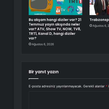
Bu akşam hangi diziler var? 21
Trabzonsp
Temmuz yayın akışında neler
Ağustos 6, 
var? ATV, Show TV, NOW, TV8,
TRT1, Kanal D, hangi diziler
var?
Ağustos 6, 2026
Bir yanıt yazın
E-posta adresiniz yayınlanmayacak.
Gerekli alanlar
*
i
Y
o