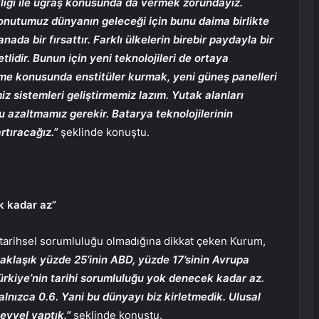
kliği ile uğraş konusunda da vermek zorundayız.
 konutumuz dünyanın geleceği için bunu daima birlikte
a bir fırsattır. Farklı ülkelerin birebir paydayla bir
idir. Bunun için yeni teknolojileri de ortaya
irme konusunda enstitüler kurmak, yeni güneş panelleri
iz sistemleri geliştirmemiz lazım. Yutak alanları
azaltmamız gerekir. Batarya teknolojilerinin
 artıracağız.”
şeklinde konuştu.
k kadar az”
da tarihsel sorumluluğu olmadığına dikkat çeken Kurum,
aklaşık yüzde 25’inin ABD, yüzde 17’sinin Avrupa
 Türkiye’nin tarihi sorumluluğu yok denecek kadar az.
alnızca 0.6. Yani bu dünyayı biz kirletmedik. Ulusal
 evvel yaptık.”
şeklinde konuştu.