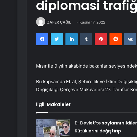
diplomasi trafiğ
ZAFER ÇAĞIL
Kasım 17, 2022
Facebook
Twitter
LinkedIn
Tumblr
Pinterest
Reddit
Mısır ile 9 yılın akabinde bakanlar seviyesindeki 
Bu kapsamda Etraf, Şehircilik ve İklim Değişikli
Değişikliği Çerçeve Mukavelesi 27. Taraflar Kon
İlgili Makaleler
E- Devlet’te soylarını sildiler
Kütüklerini değiştirip