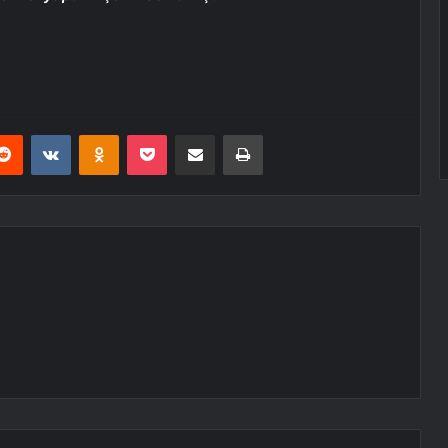
erest
Reddit
VKontakte
Odnoklassniki
Pocket
E-Posta ile paylaş
Yazdır