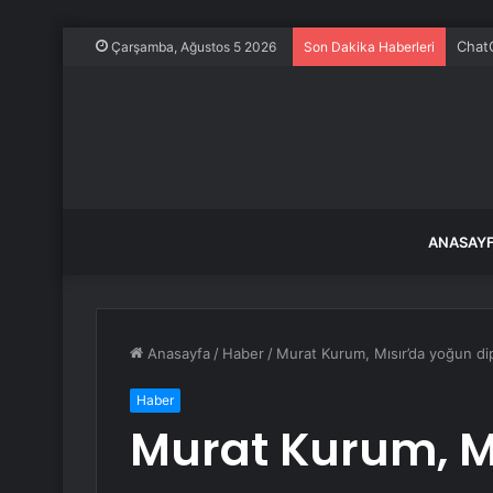
ChatG
Çarşamba, Ağustos 5 2026
Son Dakika Haberleri
ANASAY
Anasayfa
/
Haber
/
Murat Kurum, Mısır’da yoğun dip
Haber
Murat Kurum, M