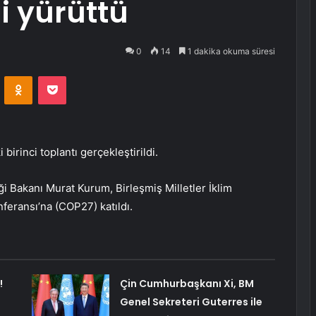
i yürüttü
0
14
1 dakika okuma süresi
VKontakte
Odnoklassniki
Pocket
birinci toplantı gerçekleştirildi.
ği Bakanı Murat Kurum, Birleşmiş Milletler İklim
feransı’na (COP27) katıldı.
!
Çin Cumhurbaşkanı Xi, BM
Genel Sekreteri Guterres ile