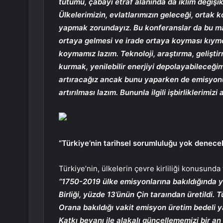
tutumu, çabayı etraf alanında da iklim değişi
Ülkelerimizin, evlatlarımızın geleceği, ortak
yapmak zorundayız. Bu konferanslar da bu manad
ortaya gelmesi ve irade ortaya koyması kıymetl
koymamız lazım. Teknoloji, araştırma, gelişt
kurmak, yenilebilir enerjiyi depolayabileceğim
artıracağız ancak bunu yaparken de emisyonu 
artırılması lazım. Bununla ilgili işbirliklerimizi
“Türkiye’nin tarihsel sorumluluğu yok denece
Türkiye’nin, ülkelerin çevre kirliliği konusun
“1750-2019 ülke emisyonlarına bakıldığında y
Birliği, yüzde 13’ünün Çin taraından üretildi.
Orana bakıldığı vakit emisyon üretim bedeli y
Katkı beyanı ile alakalı güncellememizi bir an