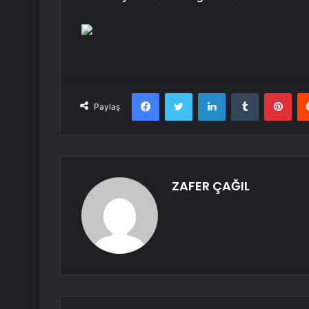
Facebook
Twitter
LinkedIn
Tumblr
Pint
Paylaş
ZAFER ÇAĞIL