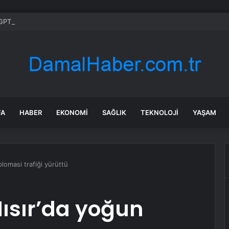
PT’ye tarihi dava! ‘Tedavi olmamı engelledi, ölümden döndüm’ iddiası
FA
HABER
EKONOMI
SAĞLIK
TEKNOLOJI
YAŞAM
lomasi trafiği yürüttü
ısır’da yoğun