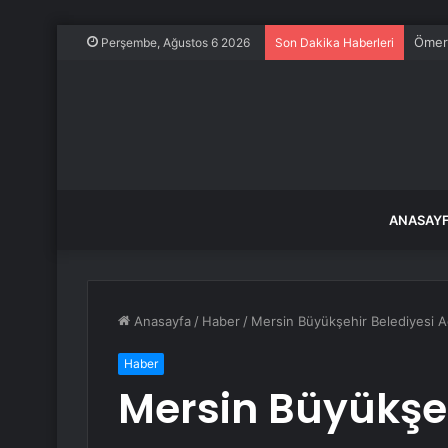
Ömer 
Perşembe, Ağustos 6 2026
Son Dakika Haberleri
ANASAY
Anasayfa
/
Haber
/
Mersin Büyükşehir Belediyesi A
Haber
Mersin Büyükşeh