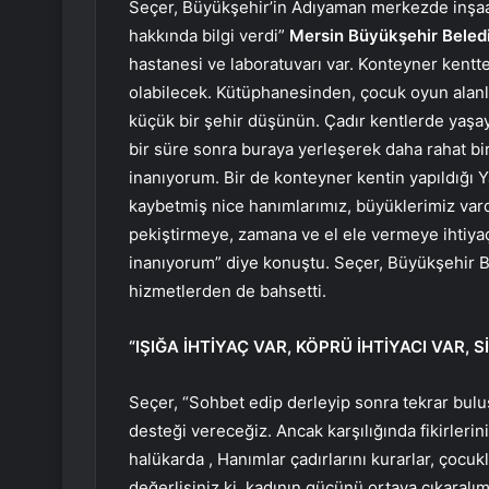
Seçer, Büyükşehir’in Adıyaman merkezde inşaat
hakkında bilgi verdi”
Mersin Büyükşehir Beled
hastanesi ve laboratuvarı var. Konteyner kentte
olabilecek. Kütüphanesinden, çocuk oyun alanl
küçük bir şehir düşünün. Çadır kentlerde yaşay
bir süre sonra buraya yerleşerek daha rahat bi
inanıyorum. Bir de konteyner kentin yapıldığı Y
kaybetmiş nice hanımlarımız, büyüklerimiz vardı
pekiştirmeye, zamana ve el ele vermeye ihtiyaç
inanıyorum” diye konuştu. Seçer, Büyükşehir 
hizmetlerden de bahsetti.
“IŞIĞA İHTİYAÇ VAR, KÖPRÜ İHTİYACI VAR,
Seçer, “Sohbet edip derleyip sonra tekrar buluş
desteği vereceğiz. Ancak karşılığında fikirlerin
halükarda , Hanımlar çadırlarını kurarlar, çocu
değerlisiniz ki, kadının gücünü ortaya çıkaralım 