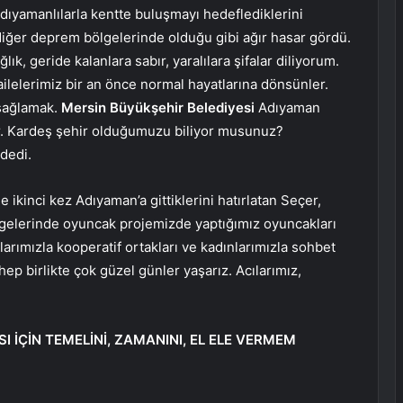
dıyamanlılarla kentte buluşmayı hedeflediklerini
iğer deprem bölgelerinde olduğu gibi ağır hasar gördü.
lık, geride kalanlara sabır, yaralılara şifalar diliyorum.
lelerimiz bir an önce normal hayatlarına dönsünler.
 sağlamak.
Mersin Büyükşehir Belediyesi
Adıyaman
r. Kardeş şehir olduğumuzu biliyor musunuz?
dedi.
 ikinci kez Adıyaman’a gittiklerini hatırlatan Seçer,
lgelerinde oyuncak projemizde yaptığımız oyuncakları
arımızla kooperatif ortakları ve kadınlarımızla sohbet
ep birlikte çok güzel günler yaşarız. Acılarımız,
İÇİN TEMELİNİ, ZAMANINI, EL ELE VERMEM