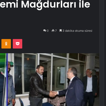
mi Mağdurları ile
0
7
3 dakika okuma süresi
VKontakte
Odnoklassniki
Pocket