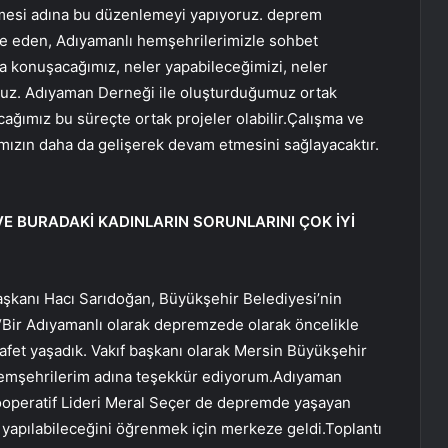
ilmesi adına bu düzenlemeyi yapıyoruz. deprem
e eden, Adıyamanlı hemşehrilerimizle sohbet
la konuşacağımız, neler yapabileceğimizi, neler
oruz. Adıyaman Derneği ile oluşturduğumuz ortak
cağımız bu süreçte ortak projeler olabilir.Çalışma ve
amızın daha da gelişerek devam etmesini sağlayacaktır.
E BURADAKİ KADINLARIN SORUNLARINI ÇOK İYİ
Başkanı Hacı Sarıdoğan, Büyükşehir Belediyesi’nin
 “Bir Adıyamanlı olarak depremzede olarak öncelikle
 afet yaşadık. Vakıf başkanı olarak Mersin Büyükşehir
emşehrilerim adına teşekkür ediyorum.Adıyaman
Kooperatif Lideri Meral Seçer de depremde yaşayan
er yapılabileceğini öğrenmek için merkeze geldi.Toplantı