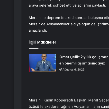
araya gelerek sohbet etti ve acılarını paylaştı.
Mersin ile deprem felaketi sonrası buluşma etki
Mersin’de Adıyamanlılarla diyaloğun geliştirilme
amaçlandı.
İlgili Makaleler
Ömer Çelik: 2 yıllık çalışman
en önemli aşamasındayız
Ağustos 6, 2026
Mersinli Kadın Kooperatifi Başkanı Meral Seçe
üzücü felaketlere rağmen Adıyamanlıların samimiy