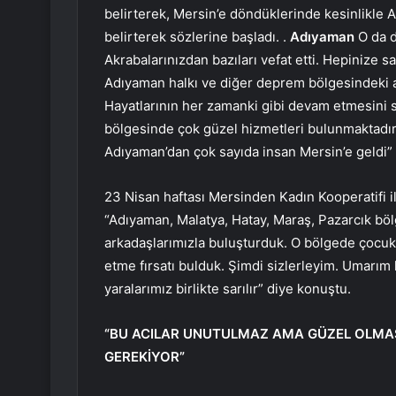
belirterek, Mersin’e döndüklerinde kesinlikle A
belirterek sözlerine başladı. .
Adıyaman
O da d
Akrabalarınızdan bazıları vefat etti. Hepinize sağ
Adıyaman halkı ve diğer deprem bölgesindeki ai
Hayatlarının her zamanki gibi devam etmesini
bölgesinde çok güzel hizmetleri bulunmaktadı
Adıyaman’dan çok sayıda insan Mersin’e geldi” 
23 Nisan haftası Mersinden Kadın Kooperatifi ile
“Adıyaman, Malatya, Hatay, Maraş, Pazarcık bö
arkadaşlarımızla buluşturduk. O bölgede çocukl
etme fırsatı bulduk. Şimdi sizlerleyim. Umarım h
yaralarımız birlikte sarılır” diye konuştu.
“BU ACILAR UNUTULMAZ AMA GÜZEL OLMASI 
GEREKİYOR”