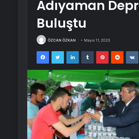
Adıyaman Depre
Buluştu
ÖZCAN ÖZKAN
Mayıs 11, 2023
Facebook
Twitter
LinkedIn
Tumblr
Pinterest
Reddit