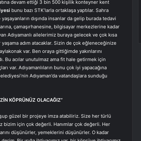
ına devam ettiği 3 bin 500 kişilik konteyner kent
iyesi
bunu bazı STK’larla ortaklaşa yaptılar. Sahra
 yaşayanların dışında insanlar da gelip burada tedavi
arına, çamaşırhanesine, bilgisayar merkezlerine kadar
an Adıyamanlı ailelerimiz buraya gelecek ve çok kısa
r yaşama adım atacaklar. Sizin de çok eğleneceğinize
aylakonak var. Ben oraya gittiğimde yakınlarını
. Bu acılar unutulmaz ama fit hale getirmek için
ları var. Adıyamanlıların bunu çok iyi yapacağına
Belediyesi’nin Adıyaman’da vatandaşlara sunduğu
 SİZİN KÖPRÜNÜZ OLACAĞIZ”
up güzel bir projeye imza atabiliriz. Size her türlü
iz bizim için çok değerli. Hanımlar çok değerli. Her
klarını düşünürler, yemeklerini düşünürler. O kadar
derim. Bir ışığa ihtiyacımız var, bir köprüye ihtiyacımız