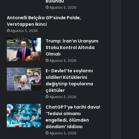
Bulundu
Ağustos 5, 2026
Antonelli Belçika GP’sinde Polde,
Verstappen İkinci
Ağustos 5, 2026
Trump: İran’ın Uranyum
Stoku Kontrol Altında
Olmalı
Ağustos 5, 2026
E- Devlet’te soylarını
sildiler! Kütüklerini
değiştirip tapularına
çöktüler
Ağustos 5, 2026
ChatGPT’ye tarihi dava!
‘Tedavi olmamı
engelledi, ölümden
döndüm’ iddiası
Ağustos 5, 2026