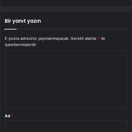
Bir yanıt yazın
E-posta adresiniz yayınlanmayacak.
Gerekli alanlar
*
ile
işaretlenmişlerdir
Y
o
r
u
m
*
Ad
*