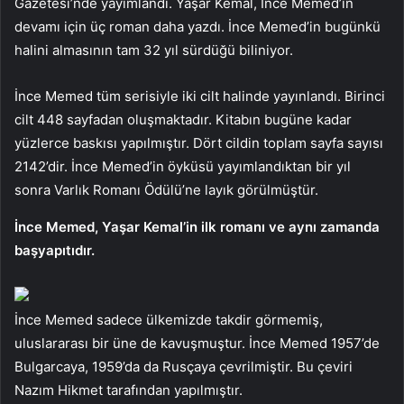
Gazetesi’nde yayımlandı. Yaşar Kemal, İnce Memed’in
devamı için üç roman daha yazdı. İnce Memed’in bugünkü
halini almasının tam 32 yıl sürdüğü biliniyor.
İnce Memed tüm serisiyle iki cilt halinde yayınlandı. Birinci
cilt 448 sayfadan oluşmaktadır. Kitabın bugüne kadar
yüzlerce baskısı yapılmıştır. Dört cildin toplam sayfa sayısı
2142’dir. İnce Memed’in öyküsü yayımlandıktan bir yıl
sonra Varlık Romanı Ödülü’ne layık görülmüştür.
İnce Memed, Yaşar Kemal’in ilk romanı ve aynı zamanda
başyapıtıdır.
İnce Memed sadece ülkemizde takdir görmemiş,
uluslararası bir üne de kavuşmuştur. İnce Memed 1957’de
Bulgarcaya, 1959’da da Rusçaya çevrilmiştir. Bu çeviri
Nazım Hikmet tarafından yapılmıştır.