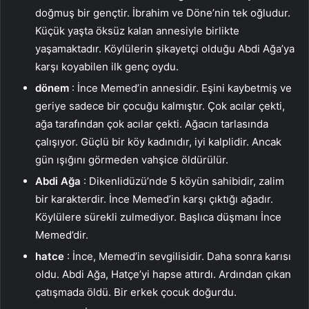
doğmuş bir gençtir. İbrahim ve Döne’nin tek oğludur.
Küçük yaşta öksüz kalan annesiyle birlikte
yaşamaktadır. Köylülerin şikayetçi olduğu Abdi Ağa’ya
karşı koyabilen ilk genç oydu.
dönem
: İnce Memed’in annesidir. Eşini kaybetmiş ve
geriye sadece bir çocuğu kalmıştır. Çok acılar çekti,
ağa tarafından çok acılar çekti. Ağacın tarlasında
çalışıyor. Güçlü bir köy kadınıdır, iyi kalplidir. Ancak
gün ışığını görmeden vahşice öldürülür.
Abdi Ağa
: Dikenlidüzü’nde 5 köyün sahibidir, zalim
bir karakterdir. İnce Memed’in karşı çıktığı ağadır.
Köylülere sürekli zulmediyor. Başlıca düşmanı İnce
Memed’dir.
hatce
: İnce, Memed’in sevgilisidir. Daha sonra karısı
oldu. Abdi Ağa, Hatçe’yi hapse attırdı. Ardından çıkan
çatışmada öldü. Bir erkek çocuk doğurdu.