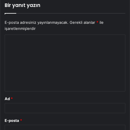
Bir yanıt yazın
E-posta adresiniz yayınlanmayacak.
Gerekli alanlar
*
ile
işaretlenmişlerdir
Y
o
r
u
m
*
Ad
*
E-posta
*