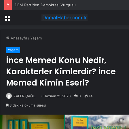
DEM Parti’den Demokrasi Vurgusu
Menü
Anasayfa
/
Yaşam
Yaşam
İnce Memed Konu Nedir,
Karakterler Kimlerdir? İnce
Memed Kimin Eseri?
ZAFER ÇAĞIL
Haziran 21, 2023
0
14
3 dakika okuma süresi