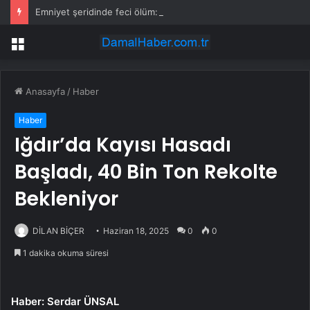
Emniyet şeridinde feci ölüm: Servis şoförüne midibüs çarptı
Menü
Anasayfa
/
Haber
Haber
Iğdır’da Kayısı Hasadı
Başladı, 40 Bin Ton Rekolte
Bekleniyor
DİLAN BİÇER
Haziran 18, 2025
0
0
1 dakika okuma süresi
Haber: Serdar ÜNSAL