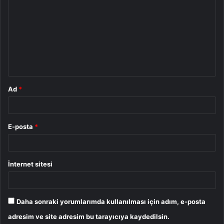
o
r
u
m
*
Ad
*
E-posta
*
İnternet sitesi
Daha sonraki yorumlarımda kullanılması için adım, e-posta
adresim ve site adresim bu tarayıcıya kaydedilsin.