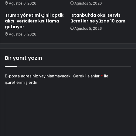
Ağustos 6, 2026
Ağustos 5, 2026
Trump yönetimi Çinli optik
İstanbul’da okul servis
alıcı-vericilere kısıtlama
ücretlerine yüzde 10 zam
getiriyor
Ağustos 5, 2026
Ağustos 5, 2026
Bir yanıt yazın
E-posta adresiniz yayınlanmayacak.
Gerekli alanlar
*
ile
işaretlenmişlerdir
Y
o
r
u
m