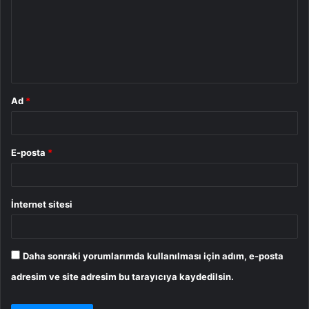
u
m
*
Ad
*
E-posta
*
İnternet sitesi
Daha sonraki yorumlarımda kullanılması için adım, e-posta
adresim ve site adresim bu tarayıcıya kaydedilsin.