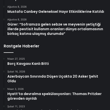
Ağustos 8, 2026
Mustafa Canbey Geleneksel Hayır Etkinliklerine Katıldı
Ağustos 8, 2026
Gürer: “Soframıza gelen sebze ve meyvenin yetiştiği
illerde pestisit kullanım oranları dünya ortalamasının
birkaç katına ulaşmış durumda”
Rastgele Haberler
Nisan 27, 2025
Borç Kavgası Kanlı Bitti
Şubat 16, 2026
Azerbaycan Sınırında Düşen Uçakta 20 Asker Şehit
Oldu
Nisan 3, 2026
Hyatt’ta devralma spekülasyonları: Thomas Pritzker
görevden ayrıldı
Şubat 11, 2023