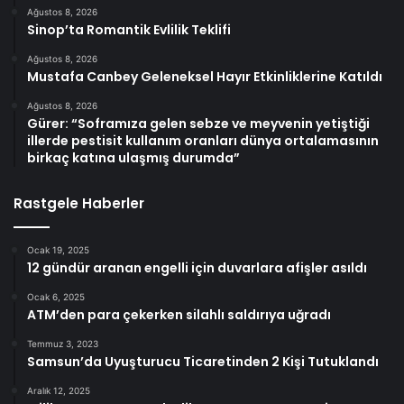
Ağustos 8, 2026
Sinop’ta Romantik Evlilik Teklifi
Ağustos 8, 2026
Mustafa Canbey Geleneksel Hayır Etkinliklerine Katıldı
Ağustos 8, 2026
Gürer: “Soframıza gelen sebze ve meyvenin yetiştiği
illerde pestisit kullanım oranları dünya ortalamasının
birkaç katına ulaşmış durumda”
Rastgele Haberler
Ocak 19, 2025
12 gündür aranan engelli için duvarlara afişler asıldı
Ocak 6, 2025
ATM’den para çekerken silahlı saldırıya uğradı
Temmuz 3, 2023
Samsun’da Uyuşturucu Ticaretinden 2 Kişi Tutuklandı
Aralık 12, 2025