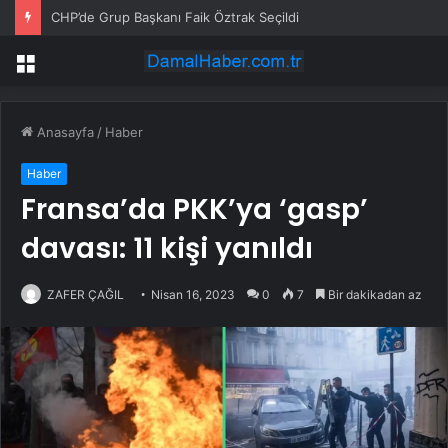
CHP’de Grup Başkanı Faik Öztrak Seçildi
Menü
Anasayfa
/
Haber
Haber
Fransa’da PKK’ya ‘gasp’
davası: 11 kişi yanıldı
ZAFER ÇAĞIL
Nisan 16, 2023
0
7
Bir dakikadan az