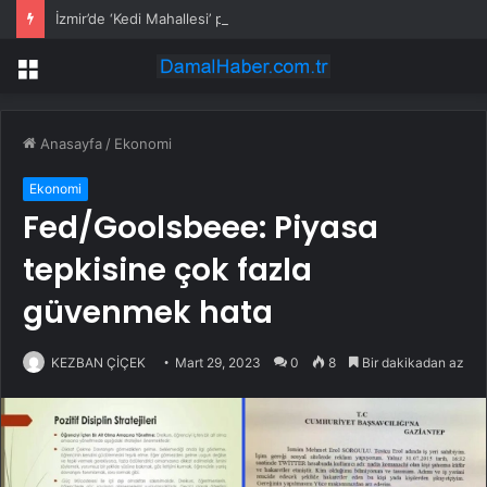
İzmir’de ‘Kedi Mahallesi’ projesi: Kediler ve insanlar için yaşam alanı
Menü
Anasayfa
/
Ekonomi
Ekonomi
Fed/Goolsbeee: Piyasa
tepkisine çok fazla
güvenmek hata
KEZBAN ÇİÇEK
Mart 29, 2023
0
8
Bir dakikadan az