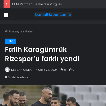
DEM Parti’den Demokrasi Vurgusu
Menü
Anasayfa
/
Haber
Haber
Fatih Karagümrük
Rizespor’u farklı yendi
KEZBAN ÇİÇEK
Ocak 28, 2024
0
0
Bir dakikadan az