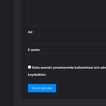
u
m
*
Ad
*
E-posta
*
Daha sonraki yorumlarımda kullanılması için adı
kaydedilsin.