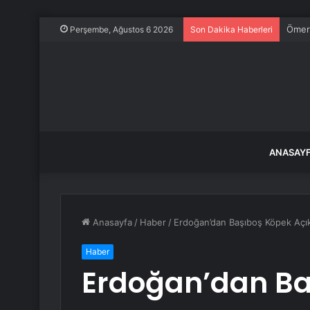
Ömer 
Perşembe, Ağustos 6 2026
Son Dakika Haberleri
ANASAY
Anasayfa
/
Haber
/
Erdoğan’dan Başıboş Köpek Açıkla
Haber
Erdoğan’dan Ba