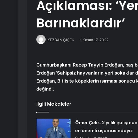
Açıklaması: ‘Yer
Barınaklardır’
KEZBAN ÇİÇEK
Kasım 17, 2022
Cumhurbaşkanı Recep Tayyip Erdoğan, başıboş 
Erdoğan ‘Sahipsiz hayvanların yeri sokaklar değ
Erdoğan, Bitlis’te köpeklerin ısırması sonucu
değindi.
İlgili Makaleler
Ömer Çelik: 2 yıllık çalışman
en önemli aşamasındayız