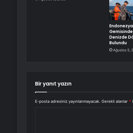
Endonezya
Gemisinde 
Denizde Dö
Bulundu
Ağustos 5, 
Bir yanıt yazın
E-posta adresiniz yayınlanmayacak.
Gerekli alanlar
*
i
Y
o
r