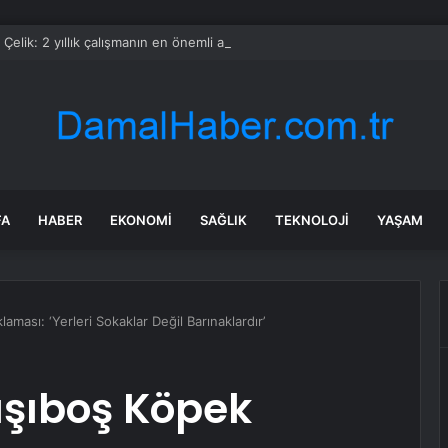
Çelik: 2 yıllık çalışmanın en önemli aşamasındayız
FA
HABER
EKONOMI
SAĞLIK
TEKNOLOJI
YAŞAM
ması: ‘Yerleri Sokaklar Değil Barınaklardır’
şıboş Köpek