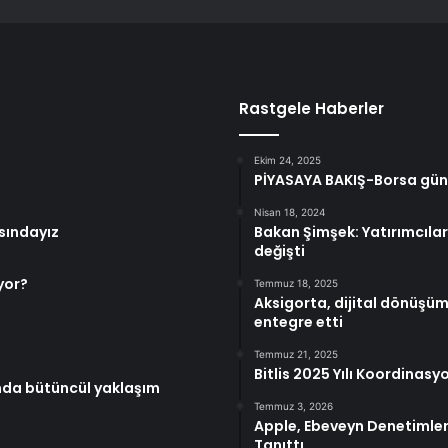
Rastgele Haberler
Ekim 24, 2025
PİYASAYA BAKIŞ-Borsa günü
Nisan 18, 2024
asındayız
Bakan Şimşek: Yatırımcılar
değişti
yor?
Temmuz 18, 2025
Aksigorta, dijital dönüşüm
entegre etti
Temmuz 21, 2025
Bitlis 2025 Yılı Koordinasy
da bütüncül yaklaşım
Temmuz 3, 2026
Apple, Ebeveyn Denetimleri
Tanıttı