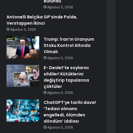
Bulundu
Ağustos 5, 2026
Antonelli Belçika GP’sinde Polde,
Verstappen İkinci
Ağustos 5, 2026
Trump: İran’ın Uranyum
Stoku Kontrol Altında
Olmalı
Ağustos 5, 2026
E- Devlet’te soylarını
sildiler! Kütüklerini
değiştirip tapularına
çöktüler
Ağustos 5, 2026
ChatGPT’ye tarihi dava!
‘Tedavi olmamı
engelledi, ölümden
döndüm’ iddiası
Ağustos 5, 2026