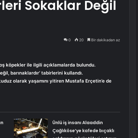
leri Sokaklar Değil
0
20
Bir dakikadan az
köpekler ile ilgili açıklamalarda bulundu.
il, barınaklardır’ tabirlerini kullandı.
 kuduz olarak yaşamını yitiren Mustafa Erçetin’e de
ın
Ünlü iş insanı Alaaddin
Çağlıköse’ye kafede bıçaklı