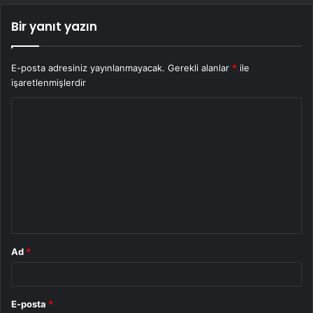
Bir yanıt yazın
E-posta adresiniz yayınlanmayacak.
Gerekli alanlar
*
ile
işaretlenmişlerdir
Y
o
r
u
m
*
Ad
*
E-posta
*