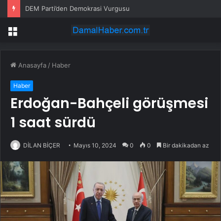
DEM Parti’den Demokrasi Vurgusu
Menü
Anasayfa
/
Haber
Haber
Erdoğan-Bahçeli görüşmesi
1 saat sürdü
DİLAN BİÇER
Mayıs 10, 2024
0
0
Bir dakikadan az