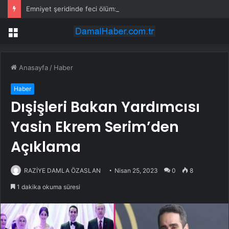
Emniyet şeridinde feci ölüm: Servis şoförüne midibüs çarptı
Menü
Anasayfa
/
Haber
Haber
Dışişleri Bakan Yardımcısı
Yasin Ekrem Serim’den
Açıklama
RAZİYE DAMLA ÖZASLAN
Nisan 25, 2023
0
8
1 dakika okuma süresi