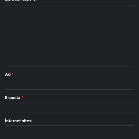
Y
o
r
u
m
*
Ad
*
E-posta
*
İnternet sitesi