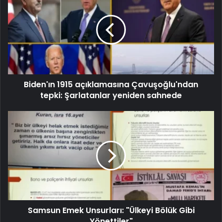
Biden'ın 1915 açıklamasına Çavuşoğlu'ndan
tepki: Şarlatanlar yeniden sahnede
Samsun Emek Unsurları: "Ülkeyi Bölük Gibi
Yönettiler"