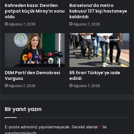
Kahreden kaza: Devrilen
Barselona’da metro
patpat küçük Miray’ın sonu
kabusu! 137 kişi hastaneye
oldu
kaldırıldı
Ağustos 7, 2026
Ağustos 7, 2026
DEM Parti’den Demokrasi
65 firari Türkiye’ye iade
Vurgusu
edildi
Ağustos 7, 2026
Ağustos 7, 2026
Bir yanıt yazın
E-posta adresiniz yayınlanmayacak.
Gerekli alanlar
*
ile
işaretlenmişlerdir