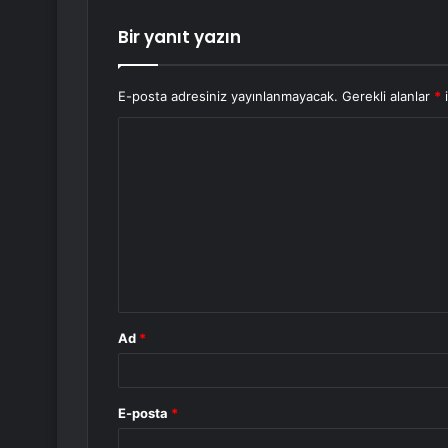
Bir yanıt yazın
E-posta adresiniz yayınlanmayacak.
Gerekli alanlar
*
i
Y
o
r
u
m
*
Ad
*
E-posta
*