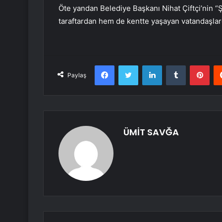
Öte yandan Belediye Başkanı Nihat Çiftçi’nin
taraftardan hem de kentte yaşayan vatandaşlard
Facebook
Twitter
LinkedIn
Tumblr
Pint
Paylaş
ÜMİT SAVĞA