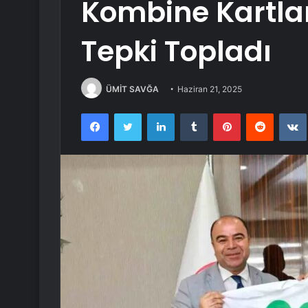
Kombine Kartlar
Tepki Topladı
ÜMİT SAVĞA
Haziran 21, 2025
Facebook
Twitter
LinkedIn
Tumblr
Pinterest
Reddit