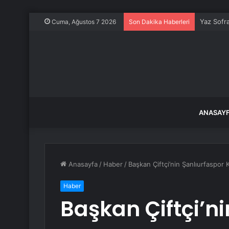
Yaz Sofr
Cuma, Ağustos 7 2026
Son Dakika Haberleri
ANASAY
Anasayfa
/
Haber
/
Başkan Çiftçi’nin Şanlıurfaspor 
Haber
Başkan Çiftçi’n