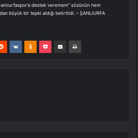
 “Şanlıurfaspor’a destek veremem” sözünün hem
an büyük bir tepki aldığı belirtildi. – ŞANLIURFA
erest
Reddit
VKontakte
Odnoklassniki
Pocket
E-Posta ile paylaş
Yazdır