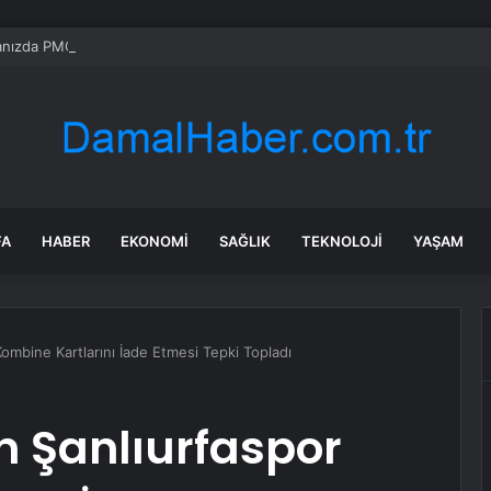
anızda PMOS Dostu Seçimler Yapın
FA
HABER
EKONOMI
SAĞLIK
TEKNOLOJI
YAŞAM
Kombine Kartlarını İade Etmesi Tepki Topladı
in Şanlıurfaspor