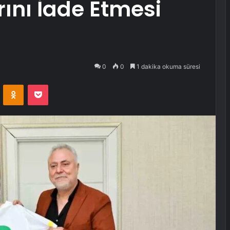
ını İade Etmesi
0
0
1 dakika okuma süresi
VKontakte
Odnoklassniki
Pocket