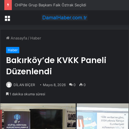
CHP’de Grup Başkanı Faik Öztrak Seçildi
Menü
Anasayfa
/
Haber
Haber
Bakırköy’de KVKK Paneli
Düzenlendi
DİLAN BİÇER
Mayıs 8, 2026
0
0
1 dakika okuma süresi