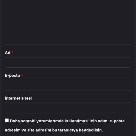
r
u
m
*
Ad
*
E-posta
*
İnternet sitesi
Daha sonraki yorumlarımda kullanılması için adım, e-posta
adresim ve site adresim bu tarayıcıya kaydedilsin.