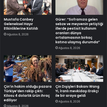
Mustafa Canbey
Gürer: “Soframıza gelen
Geleneksel Hayır
sebze ve meyvenin yetiştiği
Etkinliklerine Katıldı
illerde pestisit kullanım
oranları dünya
Ağustos 8, 2026
ortalamasının birkaç
katına ulaşmış durumda”
Ağustos 8, 2026
Çin’in hakim olduğu pazara
Çin Dışişleri Bakanı Wang
Türkiye’den rakip çıktı:
Yi, İranlı mevkidaşı Erakçi
Kilosu 4 dolarlık ürün ihraç
ile bir araya geldi
ediliyor
Ağustos 8, 2026
Ağustos 8, 2026