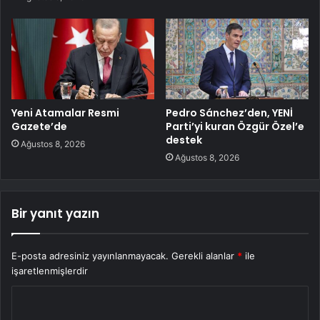
Yeni Atamalar Resmi
Pedro Sánchez’den, YENİ
Gazete’de
Parti’yi kuran Özgür Özel’e
destek
Ağustos 8, 2026
Ağustos 8, 2026
Bir yanıt yazın
E-posta adresiniz yayınlanmayacak.
Gerekli alanlar
*
ile
işaretlenmişlerdir
Y
o