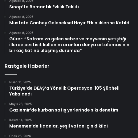
Ağustos 8, 2026
Sinop’ta Romantik Evlilik Teklifi
Ağustos 8, 2026
Mustafa Canbey Geleneksel Hayır Etkinliklerine Katıldı
Ağustos 8, 2026
Gürer: “Soframıza gelen sebze ve meyvenin yetiştiği
illerde pestisit kullanım oranları dünya ortalamasının
birkaç katına ulaşmış durumda”
Rastgele Haberler
Nisan 11, 2025
Türkiye’de DEAŞ’a Yönelik Operasyon: 105 Şüpheli
Yakalandı
Mayıs 28, 2025
Gaziemir’de kurban satış yerlerinde sıkı denetim
Kasım 14, 2025
Menemen’de fidanlar, yeşil vatan için dikildi
Ocak 25, 2026