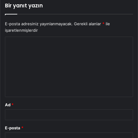
Bir yanıt yazın
E-posta adresiniz yayınlanmayacak.
Gerekli alanlar
*
ile
işaretlenmişlerdir
Y
o
r
u
m
*
Ad
*
E-posta
*