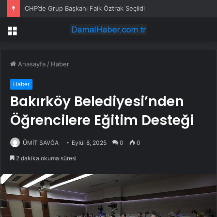
CHP’de Grup Başkanı Faik Öztrak Seçildi
Menü
Anasayfa
/
Haber
Haber
Bakırköy Belediyesi’nden
Öğrencilere Eğitim Desteği
ÜMİT SAVĞA
Eylül 8, 2025
0
0
2 dakika okuma süresi