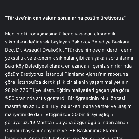
“Türkiye’nin can yakan sorunlarına çözüm üretiyoruz”
Meclisteki konuşmasına ülkede yaşanan ekonomik
sıkıntılara değinerek başlayan Bakırköy Belediye Başkanı
Doç. Dr. Ayşegül Ovalıoğlu, “Türkiye’nin geçim derdi, derin
yoksulluk ve ekonomik sıkıntılar gibi can yakan sorunlarına
Bakırköy Belediyesi olarak, en azından ilçemiz sınırlarında
çözüm üretiyoruz. İstanbul Planlama Ajansı’nın raporuna
göre; İstanbul’da dört kişilik bir ailenin yaşam maliyetinin
98 bin 775 TL’ye ulaştı. Eğitim maliyetleri geçen yıla göre
%56 oranında artış gösterdi. Bir öğrencinin okul öncesi
masrafı en az 10 bin TL’yi bulurken, buna yemek ve ulaşım
maliyetini de dahil ettiğimizde 30 bin lirayı aştığını
görüyoruz. 19 Mart’tan bu yana özgürlüğü elinden alınan
Cumhurbaşkanı Adayımız ve İBB Başkanımız Ekrem
İmamoğlu; Anne kart, halk süt, kreşler, öğrenci yurtları,