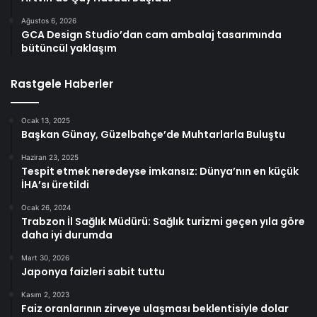
Ağustos 6, 2026
GCA Design Studio’dan cam ambalaj tasarımında
bütüncül yaklaşım
Rastgele Haberler
Ocak 13, 2025
Başkan Günay, Güzelbahçe’de Muhtarlarla Buluştu
Haziran 23, 2025
Tespit etmek neredeyse imkansız: Dünya’nın en küçük
İHA’sı üretildi
Ocak 26, 2024
Trabzon İl Sağlık Müdürü: Sağlık turizmi geçen yıla göre
daha iyi durumda
Mart 30, 2026
Japonya faizleri sabit tuttu
Kasım 2, 2023
Faiz oranlarının zirveye ulaşması beklentisiyle dolar