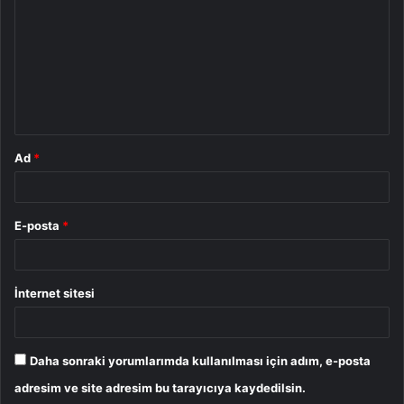
r
u
m
*
Ad
*
E-posta
*
İnternet sitesi
Daha sonraki yorumlarımda kullanılması için adım, e-posta
adresim ve site adresim bu tarayıcıya kaydedilsin.