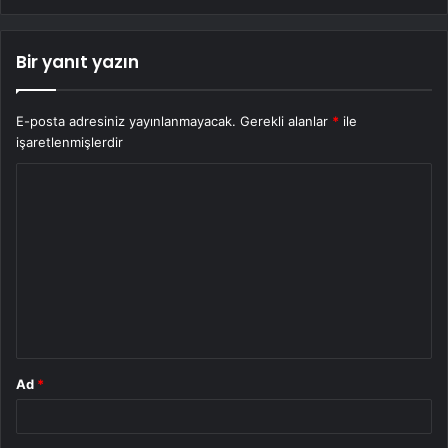
Bir yanıt yazın
E-posta adresiniz yayınlanmayacak.
Gerekli alanlar
*
ile
işaretlenmişlerdir
Y
o
r
u
m
*
Ad
*