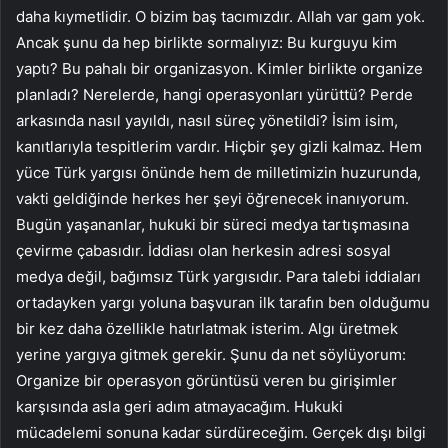
daha kıymetlidir. O bizim baş tacımızdır. Allah var gam yok.
Ancak şunu da hep birlikte sormalıyız: Bu kurguyu kim
yaptı? Bu pahalı bir organizasyon. Kimler birlikte organize
planladı? Nerelerde, hangi operasyonları yürüttü? Perde
arkasında nasıl yayıldı, nasıl süreç yönetildi? İsim isim,
kanıtlarıyla tespitlerim vardır. Hiçbir şey gizli kalmaz. Hem
yüce Türk yargısı önünde hem de milletimizin huzurunda,
vakti geldiğinde herkes her şeyi öğrenecek inanıyorum.
Bugün yaşananlar, hukuki bir süreci medya tartışmasına
çevirme çabasıdır. İddiası olan herkesin adresi sosyal
medya değil, bağımsız Türk yargısıdır. Para talebi iddiaları
ortadayken yargı yoluna başvuran ilk tarafın ben olduğumu
bir kez daha özellikle hatırlatmak isterim. Algı üretmek
yerine yargıya gitmek gerekir. Şunu da net söylüyorum:
Organize bir operasyon görüntüsü veren bu girişimler
karşısında asla geri adım atmayacağım. Hukuki
mücadelemi sonuna kadar sürdüreceğim. Gerçek dışı bilgi