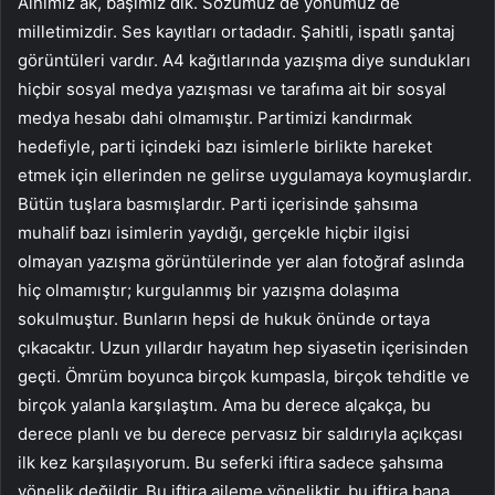
Alnımız ak, başımız dik. Sözümüz de yönümüz de
milletimizdir. Ses kayıtları ortadadır. Şahitli, ispatlı şantaj
görüntüleri vardır. A4 kağıtlarında yazışma diye sundukları
hiçbir sosyal medya yazışması ve tarafıma ait bir sosyal
medya hesabı dahi olmamıştır. Partimizi kandırmak
hedefiyle, parti içindeki bazı isimlerle birlikte hareket
etmek için ellerinden ne gelirse uygulamaya koymuşlardır.
Bütün tuşlara basmışlardır. Parti içerisinde şahsıma
muhalif bazı isimlerin yaydığı, gerçekle hiçbir ilgisi
olmayan yazışma görüntülerinde yer alan fotoğraf aslında
hiç olmamıştır; kurgulanmış bir yazışma dolaşıma
sokulmuştur. Bunların hepsi de hukuk önünde ortaya
çıkacaktır. Uzun yıllardır hayatım hep siyasetin içerisinden
geçti. Ömrüm boyunca birçok kumpasla, birçok tehditle ve
birçok yalanla karşılaştım. Ama bu derece alçakça, bu
derece planlı ve bu derece pervasız bir saldırıyla açıkçası
ilk kez karşılaşıyorum. Bu seferki iftira sadece şahsıma
yönelik değildir. Bu iftira aileme yöneliktir, bu iftira bana