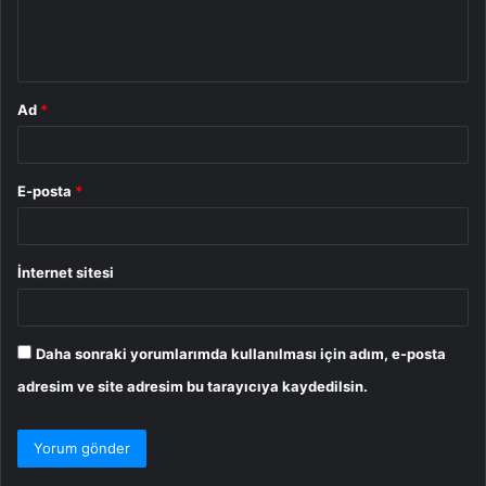
m
*
Ad
*
E-posta
*
İnternet sitesi
Daha sonraki yorumlarımda kullanılması için adım, e-posta
adresim ve site adresim bu tarayıcıya kaydedilsin.