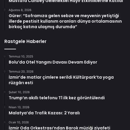
Mustafa Canbey Geleneksel Hayır Etkinliklerine Katıldı
Ağustos 8, 2026
Gürer: “Soframıza gelen sebze ve meyvenin yetiştiği
illerde pestisit kullanım oranları dünya ortalamasının
birkaç katına ulaşmış durumda”
Rastgele Haberler
Temmuz 10, 2025
Bolu’da Otel Yangını Davası Devam Ediyor
Temmuz 20, 2026
İzmir’de matlar çimlere serildi Kültürpark’ta yoga
rüzgârı esti
Şubat 10, 2026
Trump’ın akıllı telefonu T1 ilk kez görüntülendi
Nisan 10, 2026
Malatya’da Trafik Kazası: 2 Yaralı
Ocak 10, 2026
İzmir Oda Orkestrası’ndan Barok müziği ziyafeti