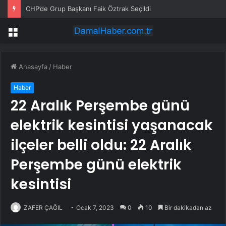
CHP’de Grup Başkanı Faik Öztrak Seçildi
Menü
Anasayfa
/
Haber
Haber
22 Aralık Perşembe günü
elektrik kesintisi yaşanacak
ilçeler belli oldu: 22 Aralık
Perşembe günü elektrik
kesintisi
ZAFER ÇAĞIL
Ocak 7, 2023
0
10
Bir dakikadan az