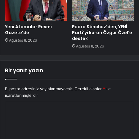
Yeni Atamalar Resmi
Pedro Sánchez’den, YENİ
Gazete’de
Parti’yi kuran Özgür Özel’e
destek
Ağustos 8, 2026
Ağustos 8, 2026
Bir yanıt yazın
E-posta adresiniz yayınlanmayacak.
Gerekli alanlar
*
ile
işaretlenmişlerdir
Y
o
r
u