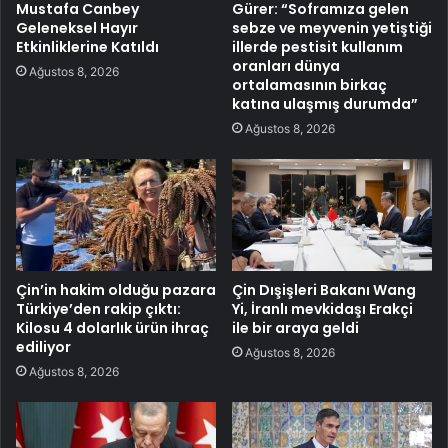
Mustafa Canbey
Gürer: “Soframıza gelen
Geleneksel Hayır
sebze ve meyvenin yetiştiği
Etkinliklerine Katıldı
illerde pestisit kullanım
oranları dünya
Ağustos 8, 2026
ortalamasının birkaç
katına ulaşmış durumda”
Ağustos 8, 2026
Çin’in hakim olduğu pazara
Çin Dışişleri Bakanı Wang
Türkiye’den rakip çıktı:
Yi, İranlı mevkidaşı Erakçi
Kilosu 4 dolarlık ürün ihraç
ile bir araya geldi
ediliyor
Ağustos 8, 2026
Ağustos 8, 2026