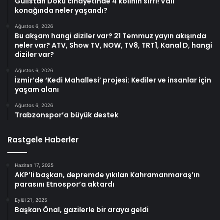
Gülistan Doku cinayetinde 4 kolinin sırrı! Vali
konağında neler yaşandı?
Ağustos 6, 2026
Bu akşam hangi diziler var? 21 Temmuz yayın akışında
neler var? ATV, Show TV, NOW, TV8, TRT1, Kanal D, hangi
diziler var?
Ağustos 6, 2026
İzmir’de ‘Kedi Mahallesi’ projesi: Kediler ve insanlar için
yaşam alanı
Ağustos 6, 2026
Trabzonspor’a büyük destek
Rastgele Haberler
Haziran 17, 2025
AKP’li başkan, depremde yıkılan Kahramanmaraş’ın
parasını Etnospor’a aktardı
Eylül 21, 2025
Başkan Önal, gazilerle bir araya geldi