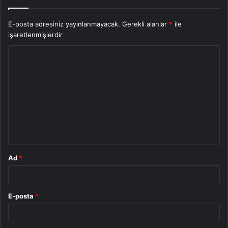
E-posta adresiniz yayınlanmayacak.
Gerekli alanlar
*
ile
işaretlenmişlerdir
Y
o
r
u
m
*
Ad
*
E-posta
*