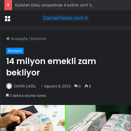
Gülistan Doku cinayetinde 4 kolinin sırrı! Vali konağında neler yaşandı?
Menü
Anasayfa
/
Ekonomi
Ekonomi
14 milyon emekli zam
bekliyor
ZAFER ÇAĞIL
Ağustos 8, 2023
0
8
2 dakika okuma süresi